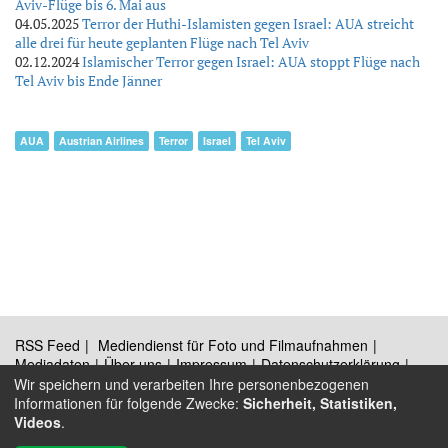
Aviv-Flüge bis 6. Mai aus
04.05.2025
Terror der Huthi-Islamisten gegen Israel: AUA streicht
alle drei für heute geplanten Flüge nach Tel Aviv
02.12.2024
Islamischer Terror gegen Israel: AUA stoppt Flüge nach
Tel Aviv bis Ende Jänner
AUA
Austrian Airlines
Terror
Israel
Tel Aviv
RSS Feed
Mediendienst für Foto und Filmaufnahmen
Mediadaten
Über uns
Impressum
Datenschutzerklärung
Kontakt
Wir speichern und verarbeiten Ihre personenbezogenen
Informationen für folgende Zwecke:
Sicherheit, Statistiken,
Videos
.