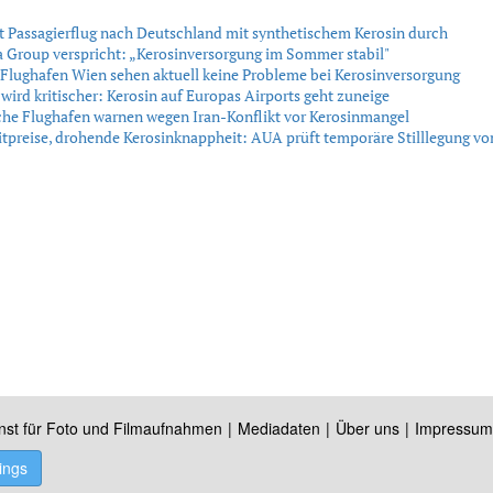
 Passagierflug nach Deutschland mit synthetischem Kerosin durch
 Group verspricht: „Kerosinversorgung im Sommer stabil"
lughafen Wien sehen aktuell keine Probleme bei Kerosinversorgung
 wird kritischer: Kerosin auf Europas Airports geht zuneige
he Flughafen warnen wegen Iran-Konflikt vor Kerosinmangel
tpreise, drohende Kerosinknappheit: AUA prüft temporäre Stilllegung v
nst für Foto und Filmaufnahmen
Mediadaten
Über uns
Impressum
ings