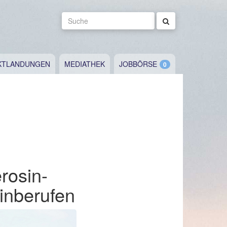
Suche
KTLANDUNGEN
MEDIATHEK
JOBBÖRSE
rosin-
einberufen