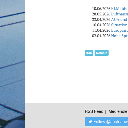
10.06.2026
KLM führt
28.05.2026
Lufthansa
22.04.2026
AUA und F
16.04.2026
Situation
11.04.2026
Europäisc
02.04.2026
Hohe Spri
Iran
Kerosin
RSS Feed
Mediendie
Follow @austrianw