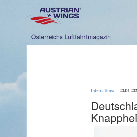
Zum
Inhalt
springen
Österreichs Luftfahrtmagazin
International
–
20.04.20
Deutschl
Knappheit