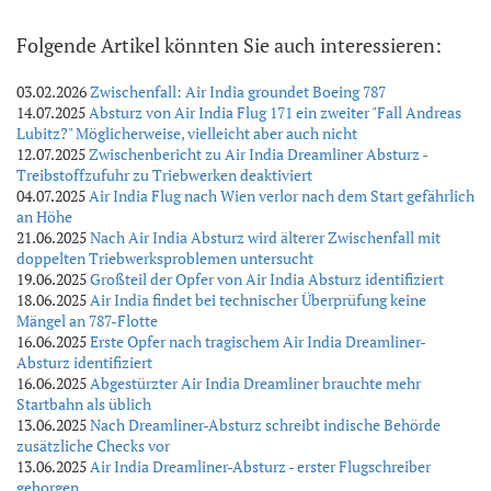
Folgende Artikel könnten Sie auch interessieren:
03.02.2026
Zwischenfall: Air India groundet Boeing 787
14.07.2025
Absturz von Air India Flug 171 ein zweiter "Fall Andreas
Lubitz?" Möglicherweise, vielleicht aber auch nicht
12.07.2025
Zwischenbericht zu Air India Dreamliner Absturz -
Treibstoffzufuhr zu Triebwerken deaktiviert
04.07.2025
Air India Flug nach Wien verlor nach dem Start gefährlich
an Höhe
21.06.2025
Nach Air India Absturz wird älterer Zwischenfall mit
doppelten Triebwerksproblemen untersucht
19.06.2025
Großteil der Opfer von Air India Absturz identifiziert
18.06.2025
Air India findet bei technischer Überprüfung keine
Mängel an 787-Flotte
16.06.2025
Erste Opfer nach tragischem Air India Dreamliner-
Absturz identifiziert
16.06.2025
Abgestürzter Air India Dreamliner brauchte mehr
Startbahn als üblich
13.06.2025
Nach Dreamliner-Absturz schreibt indische Behörde
zusätzliche Checks vor
13.06.2025
Air India Dreamliner-Absturz - erster Flugschreiber
geborgen