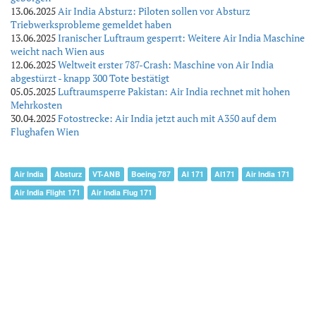
13.06.2025
Air India Absturz: Piloten sollen vor Absturz
Triebwerksprobleme gemeldet haben
13.06.2025
Iranischer Luftraum gesperrt: Weitere Air India Maschine
weicht nach Wien aus
12.06.2025
Weltweit erster 787-Crash: Maschine von Air India
abgestürzt - knapp 300 Tote bestätigt
05.05.2025
Luftraumsperre Pakistan: Air India rechnet mit hohen
Mehrkosten
30.04.2025
Fotostrecke: Air India jetzt auch mit A350 auf dem
Flughafen Wien
Air India
Absturz
VT-ANB
Boeing 787
AI 171
AI171
Air India 171
Air India Flight 171
Air India Flug 171