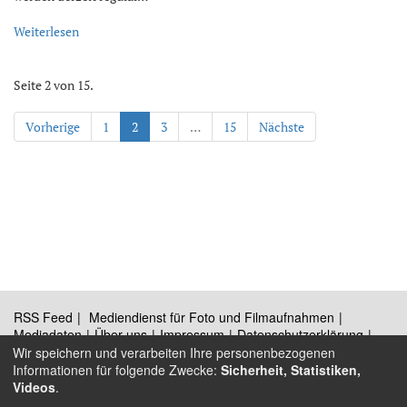
Weiterlesen
Seite 2 von 15.
Vorherige
1
2
3
…
15
Nächste
RSS Feed
Mediendienst für Foto und Filmaufnahmen
Mediadaten
Über uns
Impressum
Datenschutzerklärung
Kontakt
Wir speichern und verarbeiten Ihre personenbezogenen
Informationen für folgende Zwecke:
Sicherheit, Statistiken,
Videos
.