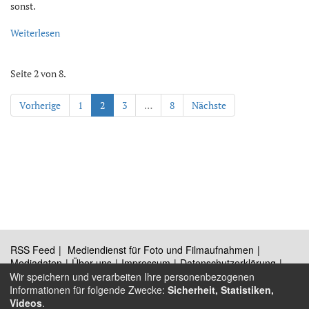
sonst.
Weiterlesen
Seite 2 von 8.
Vorherige
1
2
3
…
8
Nächste
RSS Feed
Mediendienst für Foto und Filmaufnahmen
Mediadaten
Über uns
Impressum
Datenschutzerklärung
Kontakt
Wir speichern und verarbeiten Ihre personenbezogenen
Informationen für folgende Zwecke:
Sicherheit, Statistiken,
Videos
.