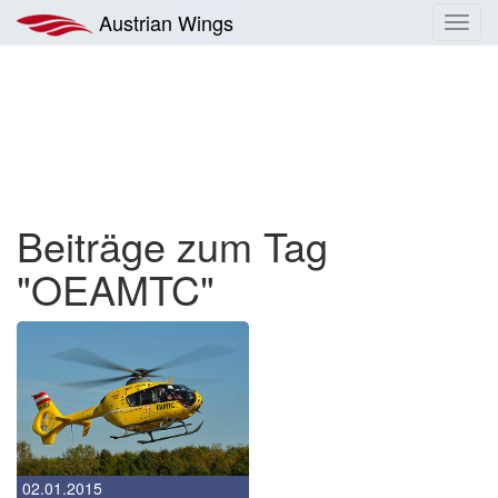
Zum
Austrian Wings
Toggl
Inhalt
navig
springen
Beiträge zum Tag
"OEAMTC"
02.01.2015