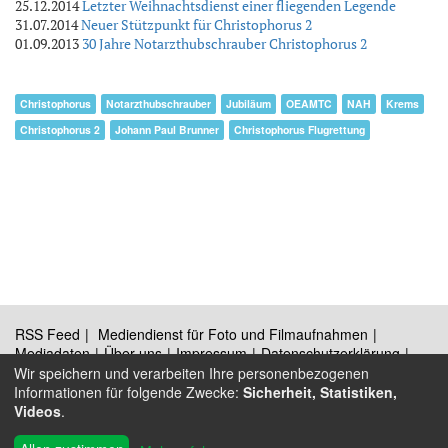
25.12.2014
Letzter Weihnachtsdienst einer fliegenden Legende
31.07.2014
Neuer Stützpunkt für Christophorus 2
01.09.2013
30 Jahre Notarzthubschrauber Christophorus 2
Christophorus
Notarzthubschrauber
Jubiläum
OEAMTC
NAH
Krems
Christophorus 2
Johann Paul Brunner
Christophorus Flugrettung
RSS Feed
Mediendienst für Foto und Filmaufnahmen
Mediadaten
Über uns
Impressum
Datenschutzerklärung
Kontakt
Wir speichern und verarbeiten Ihre personenbezogenen
Informationen für folgende Zwecke:
Sicherheit, Statistiken,
Videos
.
®