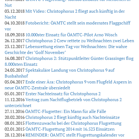
Not
03.12.2018
Mit Video: Christophorus 2 fliegt auch künftig in der
Nacht
04.10.2018
Fotobericht: ÖAMTC stellt sein modernstes Flaggschiff
vor
18.09.2018
10.000ster Einsatz für ÖAMTC-Pilot Arno Wösch
26.12.2017
Christophorus 2 Crew rettete zu Weihnachten zwei Leben
23.12.2017
Lebensrettung einen Tag vor Weihnachten: Die wahre
Geschichte der "Golf November"
16.08.2017
Christophorus 2: Stützpunktleiter Günter Grassinger flog
8.000sten Einsatz
24.05.2017
Spektakuläre Landung von Christophorus 9 auf
Busbahnhof
05.04.2017
Ende einer Ära: Christophorus 9 vom Flugfeld Aspern in
neue ÖAMTC-Zentrale übersiedelt
05.01.2017
Erster Nachteinsatz für Christophorus 2
11.12.2016
Vertrag zum Nachtflugbetrieb von Christophorus 2
unterzeichnet
27.11.2016
ÖAMTC-Flugretter: Ein Mann für alle Fälle
20.02.2016
Christophorus 2 fliegt künftig auch Nachteinsätze
08.01.2015
Flottenzuwachs bei der Christophorus Flugrettung
02.01.2015
ÖAMTC-Flugrettung 2014 mit 16.523 Einsätzen
28.12.2014
REMINDER: ÖAMTC stellt Flugrettungskalender vor