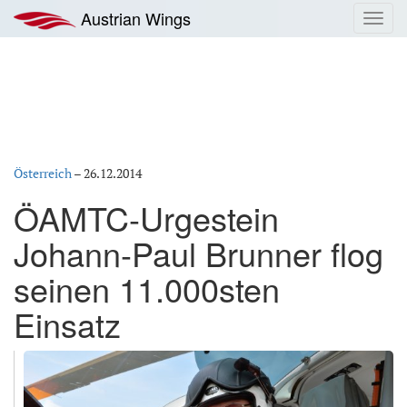
Zum
Austrian Wings
Toggl
Inhalt
navig
springen
Österreich
–
26.12.2014
ÖAMTC-Urgestein
Johann-Paul Brunner flog
seinen 11.000sten
Einsatz