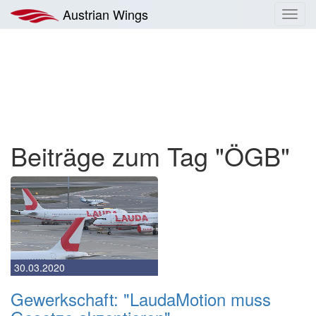
Zum
Austrian Wings
Toggl
Inhalt
navig
springen
Beiträge zum Tag "ÖGB"
30.03.2020
Gewerkschaft: "LaudaMotion muss