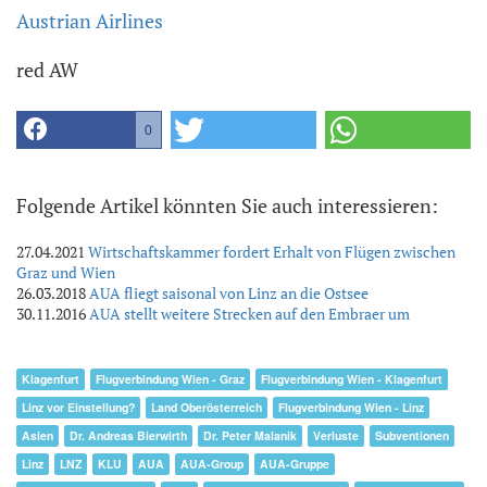
Austrian Airlines
red AW
0
Folgende Artikel könnten Sie auch interessieren:
27.04.2021
Wirtschaftskammer fordert Erhalt von Flügen zwischen
Graz und Wien
26.03.2018
AUA fliegt saisonal von Linz an die Ostsee
30.11.2016
AUA stellt weitere Strecken auf den Embraer um
Klagenfurt
Flugverbindung Wien - Graz
Flugverbindung Wien - Klagenfurt
Linz vor Einstellung?
Land Oberösterreich
Flugverbindung Wien - Linz
Asien
Dr. Andreas Bierwirth
Dr. Peter Malanik
Verluste
Subventionen
Linz
LNZ
KLU
AUA
AUA-Group
AUA-Gruppe