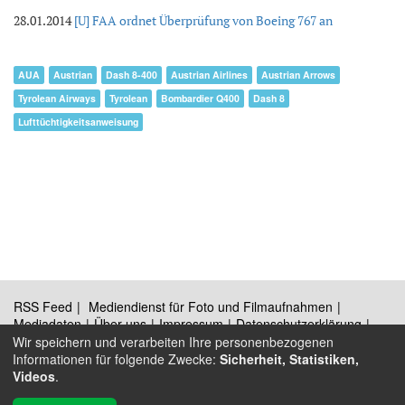
28.01.2014
[U] FAA ordnet Überprüfung von Boeing 767 an
AUA
Austrian
Dash 8-400
Austrian Airlines
Austrian Arrows
Tyrolean Airways
Tyrolean
Bombardier Q400
Dash 8
Lufttüchtigkeitsanweisung
RSS Feed
Mediendienst für Foto und Filmaufnahmen
Mediadaten
Über uns
Impressum
Datenschutzerklärung
Kontakt
Wir speichern und verarbeiten Ihre personenbezogenen
Informationen für folgende Zwecke:
Sicherheit, Statistiken,
Videos
.