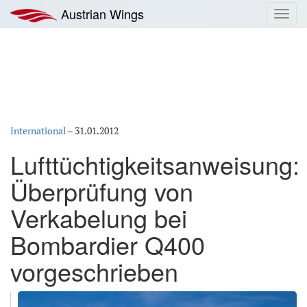
Zum
Austrian Wings
Toggl
Inhalt
navig
springen
International
–
31.01.2012
Lufttüchtigkeitsanweisung:
Überprüfung von
Verkabelung bei
Bombardier Q400
vorgeschrieben