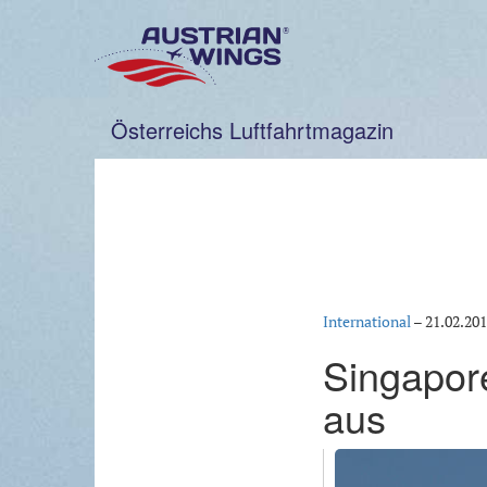
Zum
Inhalt
springen
Österreichs Luftfahrtmagazin
International
–
21.02.20
Singapore
aus