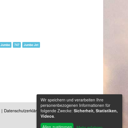
Jumbo
747
Jumbo Jet
Wir speichern und verarbeiten Ihre
personenbezogenen Informationen für
folgende Zwecke:
Sicherheit, Statistiken,
Datenschutzerklärung
Kontakt
Videos
.
Allen zustimmen
Mehr erfahren
...