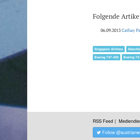
Folgende Artike
06.09.2013
Cathay Pa
Singapore Airlines
Abschie
Boeing 747-400
Boeing 74
RSS Feed
Mediendie
Follow @austrianw