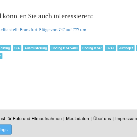
l könnten Sie auch interessieren:
cific stellt Frankfurt-Flüge von 747 auf 777 um
dsflug
SIA
Ausmusterung
Boeing B747-400
Boeing B747
B747
Jumbojet
7
nst für Foto und Filmaufnahmen
Mediadaten
Über uns
Impressum
ings