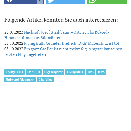
Folgende Artikel könnten Sie auch interessieren:
23.01.2023
Nachruf: Josef Starkbaum - Österreichs Rekord-
Himmelstürmer aus Südmähren
23.10.2022
Flying Bulls Gründer Dietrich "Didi" Mateschitz ist tot
03.10.2022
Ein ganz Großer ist nicht mehr: Sigi Angerer hat seinen
letzten Flug angetreten
Flying Bulls
Red Bull
Sigi Angerer
FlyingBulls
B25
B 25
Raimund Riedmann
Chefpilot