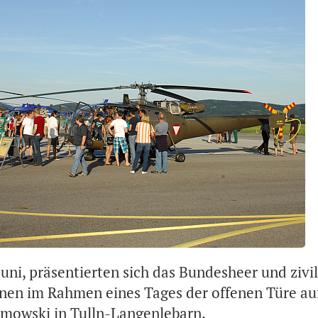
Juni, präsentierten sich das Bundesheer und zivi
onen im Rahmen eines Tages der offenen Türe a
umowski in Tulln-Langenlebarn.