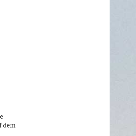
le
uf dem