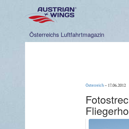
Zum
Inhalt
springen
Österreichs Luftfahrtmagazin
Österreich
–
17.06.2012
Fotostrec
Fliegerh