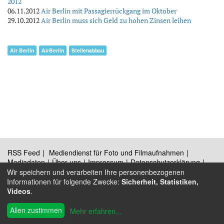
2012
06.11.2012
Air Berlin mit Passagierrückgang im Oktober
29.10.2012
Air Berlin muss sich Geld zu hohen Zinsen leihen
Air Berlin
AirBerlin
Stellenabbau
RSS Feed
Mediendienst für Foto und Filmaufnahmen
Mediadaten
Über uns
Impressum
Datenschutzerklärung
Kontakt
Wir speichern und verarbeiten Ihre personenbezogenen
Informationen für folgende Zwecke:
Sicherheit, Statistiken,
Videos
.
®
© 2009 - 2026 Austrian Wings
Allen zustimmen
Mehr erfahren
...