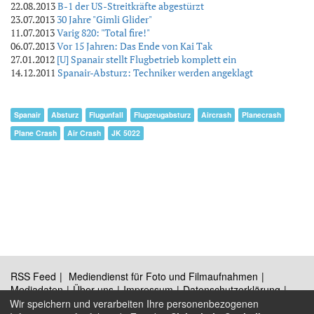
22.08.2013
B-1 der US-Streitkräfte abgestürzt
23.07.2013
30 Jahre "Gimli Glider"
11.07.2013
Varig 820: "Total fire!"
06.07.2013
Vor 15 Jahren: Das Ende von Kai Tak
27.01.2012
[U] Spanair stellt Flugbetrieb komplett ein
14.12.2011
Spanair-Absturz: Techniker werden angeklagt
Spanair
Absturz
Flugunfall
Flugzeugabsturz
Aircrash
Planecrash
Plane Crash
Air Crash
JK 5022
RSS Feed
Mediendienst für Foto und Filmaufnahmen
Mediadaten
Über uns
Impressum
Datenschutzerklärung
Kontakt
Wir speichern und verarbeiten Ihre personenbezogenen