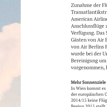
Zunahme der Flü
Transatlantikst
American Airlin
Anschlussflüge 
Verfügung. Das 
Gästen von Air 
von Air Berlins
wurde bei der U
Bereinigung um 
vorgenommen, h
Mehr Sonnenziele 
In Wien kommt es 
der europäischen C
2014/15 keine Flü
Beginn 2015 stellt