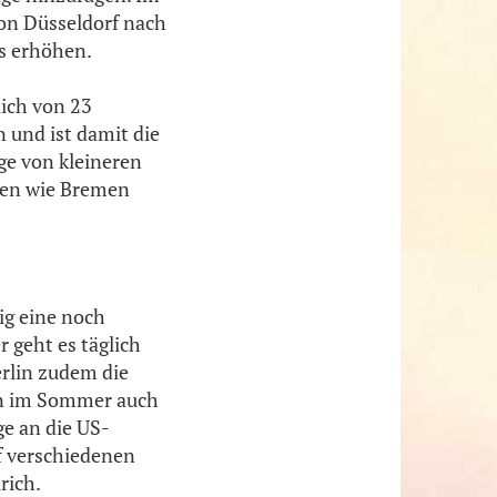
on Düsseldorf nach
s erhöhen.
ich von 23
 und ist damit die
ge von kleineren
äfen wie Bremen
g eine noch
 geht es täglich
rlin zudem die
lin im Sommer auch
ge an die US-
f verschiedenen
rich.