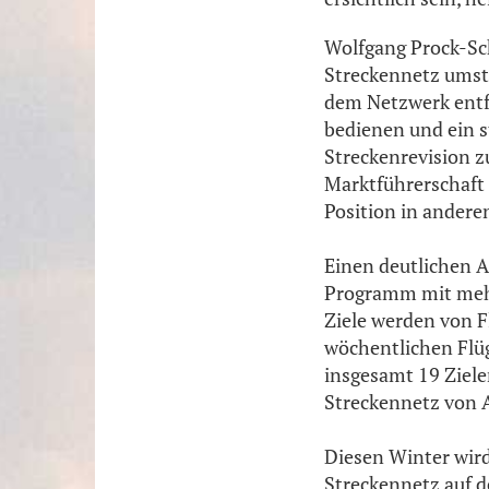
Wolfgang Prock-Sch
Streckennetz umstr
dem Netzwerk entfe
bedienen und ein s
Streckenrevision z
Marktführerschaft 
Position in andere
Einen deutlichen 
Programm mit mehr
Ziele werden von F
wöchentlichen Flüg
insgesamt 19 Ziele
Streckennetz von A
Diesen Winter wird
Streckennetz auf d