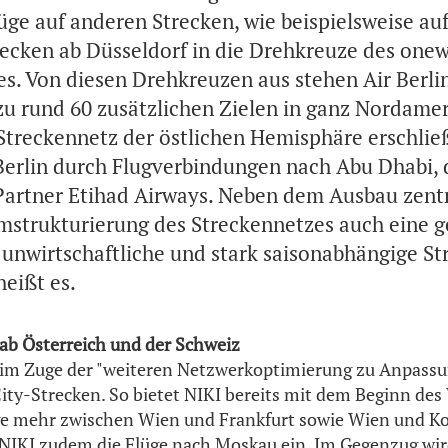
ge auf anderen Strecken, wie beispielsweise au
recken ab Düsseldorf in die Drehkreuze des one
es. Von diesen Drehkreuzen aus stehen Air Berli
zu rund 60 zusätzlichen Zielen in ganz Nordamer
Streckennetz der östlichen Hemisphäre erschließ
Berlin durch Flugverbindungen nach Abu Dhabi,
 Partner Etihad Airways. Neben dem Ausbau zentr
mstrukturierung des Streckennetzes auch eine g
unwirtschaftliche und stark saisonabhängige St
eißt es.
ab Österreich und der Schweiz
im Zuge der "weiteren Netzwerkoptimierung zu Anpassu
ity-Strecken. So bietet NIKI bereits mit dem Beginn des
ge mehr zwischen Wien und Frankfurt sowie Wien und K
 NIKI zudem die Flüge nach Moskau ein. Im Gegenzug wird