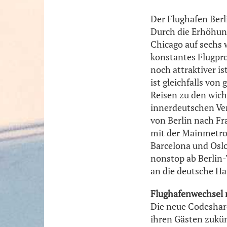
Der Flughafen Berli
Durch die Erhöhung
Chicago auf sechs 
konstantes Flugpr
noch attraktiver i
ist gleichfalls vo
Reisen zu den wich
innerdeutschen Ver
von Berlin nach Fr
mit der Mainmetrop
Barcelona und Osl
nonstop ab Berlin-
an die deutsche H
Flughafenwechsel 
Die neue Codeshare
ihren Gästen zukün