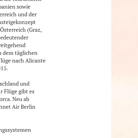
panien sowie
erreich und der
msteigekonzept
Österreich (Graz,
 bedeutender
 weitgehend
n dem täglichen
Flüge nach Alicante
015.
tschland und
 Flüge gibt es
orca. Neu ab
net Air Berlin
ungssystemen