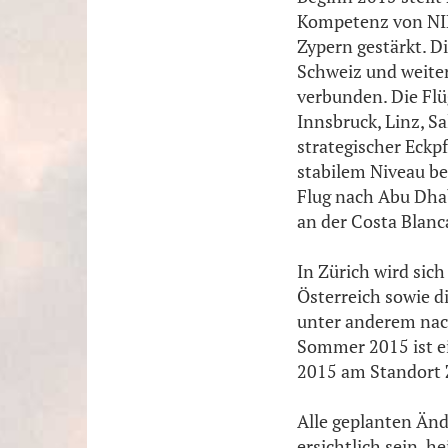
Kompetenz von NIKI
Zypern gestärkt. D
Schweiz und weite
verbunden. Die Flü
Innsbruck, Linz, S
strategischer Eckp
stabilem Niveau be
Flug nach Abu Dhab
an der Costa Blanc
In Zürich wird sic
Österreich sowie d
unter anderem nach
Sommer 2015 ist ei
2015 am Standort Z
Alle geplanten Än
ersichtlich sein, he