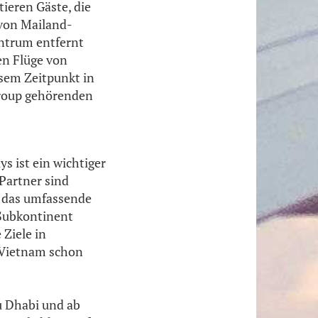
tieren Gäste, die
 von Mailand-
ntrum entfernt
hen Flüge von
esem Zeitpunkt in
 group gehörenden
 ist ein wichtiger
 Partner sind
, das umfassende
 Subkontinent
 Ziele in
r Vietnam schon
u Dhabi und ab