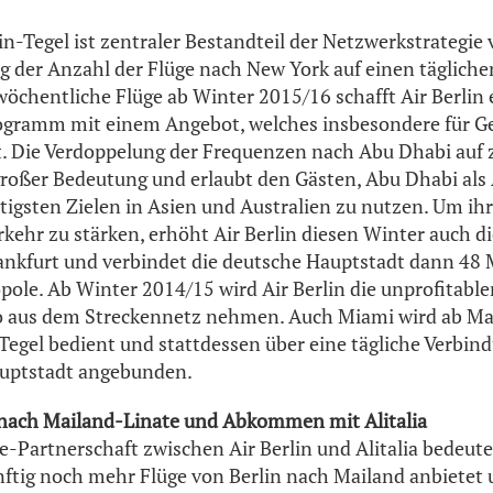
n-Tegel ist zentraler Bestandteil der Netzwerkstrategie v
 der Anzahl der Flüge nach New York auf einen tägliche
wöchentliche Flüge ab Winter 2015/16 schafft Air Berlin 
ogramm mit einem Angebot, welches insbesondere für G
st. Die Verdoppelung der Frequenzen nach Abu Dhabi auf z
n großer Bedeutung und erlaubt den Gästen, Abu Dhabi al
tigsten Zielen in Asien und Australien zu nutzen. Um ihr
kehr zu stärken, erhöht Air Berlin diesen Winter auch d
ankfurt und verbindet die deutsche Hauptstadt dann 48
ole. Ab Winter 2014/15 wird Air Berlin die unprofitabl
o aus dem Streckennetz nehmen. Auch Miami wird ab Ma
Tegel bedient und stattdessen über eine tägliche Verbin
auptstadt angebunden.
nach Mailand-Linate und Abkommen mit Alitalia
-Partnerschaft zwischen Air Berlin und Alitalia bedeutet
ftig noch mehr Flüge von Berlin nach Mailand anbietet 