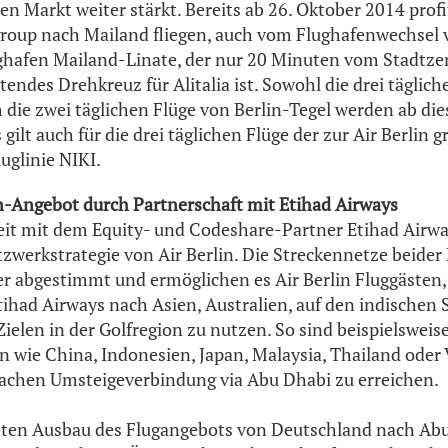
en Markt weiter stärkt. Bereits ab 26. Oktober 2014 profi
 group nach Mailand fliegen, auch vom Flughafenwechsel
hafen Mailand-Linate, der nur 20 Minuten vom Stadtze
tendes Drehkreuz für Alitalia ist. Sowohl die drei täglic
h die zwei täglichen Flüge von Berlin-Tegel werden ab di
 gilt auch für die drei täglichen Flüge der zur Air Berlin
uglinie NIKI.
-Angebot durch Partnerschaft mit Etihad Airways
t mit dem Equity- und Codeshare-Partner Etihad Airways
tzwerkstrategie von Air Berlin. Die Streckennetze beider
r abgestimmt und ermöglichen es Air Berlin Fluggästen
ihad Airways nach Asien, Australien, auf den indischen
ielen in der Golfregion zu nutzen. So sind beispielsweise
n wie China, Indonesien, Japan, Malaysia, Thailand ode
nfachen Umsteigeverbindung via Abu Dhabi zu erreichen.
ten Ausbau des Flugangebots von Deutschland nach Ab