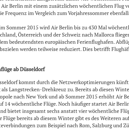
Air Berlin mit einem zusätzlichen wöchentlichen Flug v
die Frequenz im Vergleich zum Vorjahressommer ebenfall
im Sommer 2015 wird Air Berlin bis zu 430 Mal wöchentl
chland, Österreich und der Schweiz nach Mallorca fliegen
 dem bedeutendsten europäischen Ferienflughafen. Abflü
bszielen werden teilweise reduziert. Dies betrifft Flugh
flüge ab Düsseldorf
seldorf kommt durch die Netzwerkoptimierungen künfti
als Langstrecken-Drehkreuz zu. Bereits ab diesen Winter
opole nach New York und ab Sommer 2015 erhöht Air Be
uf 14 wöchentliche Flüge. Noch häufiger startet Air Ber
nd bietet insgesamt sechs anstatt vier wöchentliche Flü
 Flüge bereits ab diesem Winter gibt es des Weiteren au
teverbindungen zum Beispiel nach Rom, Salzburg und Zü