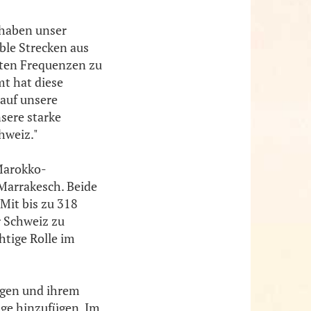
r haben unser
ble Strecken aus
hten Frequenzen zu
mt hat diese
auf unsere
sere starke
hweiz."
Marokko-
Marrakesch. Beide
Mit bis zu 318
r Schweiz zu
htige Rolle im
iegen und ihrem
üge hinzufügen. Im