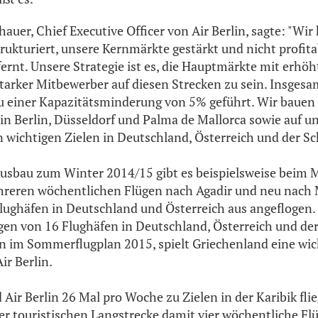
auer, Chief Executive Officer von Air Berlin, sagte: "Wi
ukturiert, unsere Kernmärkte gestärkt und nicht profita
rnt. Unsere Strategie ist es, die Hauptmärkte mit erhö
tarker Mitbewerber auf diesen Strecken zu sein. Insgesa
u einer Kapazitätsminderung von 5% geführt. Wir bauen 
in Berlin, Düsseldorf und Palma de Mallorca sowie auf un
n wichtigen Zielen in Deutschland, Österreich und der Sc
Ausbau zum Winter 2014/15 gibt es beispielsweise beim 
eren wöchentlichen Flügen nach Agadir und neu nach 
lughäfen in Deutschland und Österreich aus angeflogen. 
en von 16 Flughäfen in Deutschland, Österreich und de
n im Sommerflugplan 2015, spielt Griechenland eine wic
ir Berlin.
 Air Berlin 26 Mal pro Woche zu Zielen in der Karibik fl
er touristischen Langstrecke damit vier wöchentliche Fl