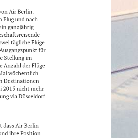
on Air Berlin.
n Flug und nach
ein ganzjährig
eschäftsreisende
wei tägliche Flüge
s Ausgangspunkt für
e Stellung im
ie Anzahl der Flüge
 Mal wöchentlich
en Destinationen
i 2015 nicht mehr
dung via Düsseldorf
 dass Air Berlin
und ihre Position