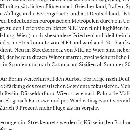
 mit zusätzlichen Flügen nach Griechenland, Italien, S
ie Abflüge in die Feriengebiete sind mit Deutschland, Öst
ren bedeutenden europäischen Metropolen durch ein U
ge zu den Ferienzielen bietet NIKI von fünf Flughäfen in 
alzburg, Wien) an. Insbesondere Griechenland bleibt ein
feiler im Streckennetz von NIKI und wird auch 2015 auf
dient. Neu im Streckennetz von NIKI ab Wien sind nebe
i, der bereits diesen Winter startet, zwei wöchentliche 
a in Spanien und nach Catania auf Sizilien ab Sommer 2
h Air Berlin weiterhin auf den Ausbau der Flüge nach Deu
ie Stärkung des touristischen Segments fokussieren. Mehr
 Berlin, Düsseldorf und Wien sowie nach Palma de Mall
n Flug nach Faro zweimal pro Woche. Insgesamt verzeich
ürich 9 Prozent mehr Flüge als im Vorjahr.
derungen im Streckennetz werden in Kürze in den Buch
ißt es.