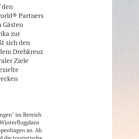
f den
world® Partners
n Gästen
ika zur
t sich den
 dem Drehkreuz
aler Ziele
ezielte
recken
ngen" im Bereich
 Winterflugplans
openhagen an. Ab
 die touristische