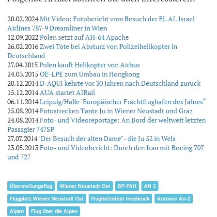
20.02.2024
Mit Video: Fotobericht vom Besuch der EL AL Israel
Airlines 787-9 Dreamliner in Wien
12.09.2022
Polen setzt auf AH-64 Apache
26.02.2016
Zwei Tote bei Absturz von Polizeihelikopter in
Deutschland
27.04.2015
Polen kauft Helikopter von Airbus
24.03.2015
OE-LPE zum Umbau in Hongkong
20.12.2014
D-AQUI kehrte vor 30 Jahren nach Deutschland zurück
15.12.2014
AUA startet AIRail
06.11.2014
Leipzig/Halle "Europäischer Frachtflughafen des Jahres“
25.08.2014
Fotostrecken Tante Ju in Wiener Neustadt und Graz
24.08.2014
Foto- und Videoreportage: An Bord der weltweit letzten
Passagier 747SP
27.07.2014
"Der Besuch der alten Dame" - die Ju 52 in Wels
23.05.2013
Foto- und Videobericht: Durch den Iran mit Boeing 707
und 727
Überstellungsflug
Wiener Neustadt Ost
SP-FAH
AN 2
Flugplatz Wiener Neustadt Ost
Flughafenfest Innsbruck
Antonov An-2
Alpen
Flug über die Alpen