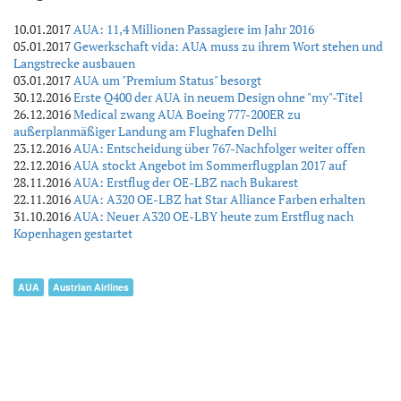
10.01.2017
AUA: 11,4 Millionen Passagiere im Jahr 2016
05.01.2017
Gewerkschaft vida: AUA muss zu ihrem Wort stehen und
Langstrecke ausbauen
03.01.2017
AUA um "Premium Status" besorgt
30.12.2016
Erste Q400 der AUA in neuem Design ohne "my"-Titel
26.12.2016
Medical zwang AUA Boeing 777-200ER zu
außerplanmäßiger Landung am Flughafen Delhi
23.12.2016
AUA: Entscheidung über 767-Nachfolger weiter offen
22.12.2016
AUA stockt Angebot im Sommerflugplan 2017 auf
28.11.2016
AUA: Erstflug der OE-LBZ nach Bukarest
22.11.2016
AUA: A320 OE-LBZ hat Star Alliance Farben erhalten
31.10.2016
AUA: Neuer A320 OE-LBY heute zum Erstflug nach
Kopenhagen gestartet
AUA
Austrian Airlines