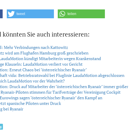
tweet
teilen
l könnten Sie auch interessieren:
: Mehr Verbindungen nach Kattowitz
tz wird am Flughafen Hamburg groß geschrieben
LaudaMotion kündigt Mitarbeiterin wegen Krankenstand
ge Klauseln: LaudaMotion verliert vor Gericht
on: Erneut Chaos bei "österreichischer Ryanair"
aft vida: Betriebsratswahl bei Fluglinie LaudaMotion abgeschlossen
sich LaudaMotion vor der Wahrheit?
on: Druck auf Mitarbeiter der "österreichischen Ryanair" immer größer
Ryanair-Piloten stimmen für Tarifverträge der Vereinigung Cockpit
urowings sagen "österreichischer Ryanair" den Kampf an
etzt spanische Piloten unter Druck
g bei Ryanair
g