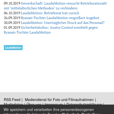
09.10.2019
Gewerkschaft: LaudaMotion versucht Betriebsratswahl
mit "mittelalterlichen Methoden" zu verhindern
06.10.2019
LaudaMotion: Betriebsrat trat zurück
26.09.2019
Ryanair-Tochter LaudaMotion vergrößert Angebot
20.09.2019
LaudaMotion: Unerträglicher Druck auf das Personal?
01.09.2019
Sicherheitskultur: Austro Control ermittelt gegen
Ryanair-Tochter LaudaMotion
LaudaMotion
RSS Feed
Mediendienst für Foto und Filmaufnahmen
Mediadaten
Über uns
Impressum
Datenschutzerklärung
Kontakt
Wir speichern und verarbeiten Ihre personenbezogenen