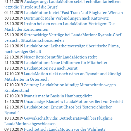
21.11.2019
Auslagerung: LaudaMotion setzt Technikmitarbeitern
jetzt die "Pistole auf die Brust"
04.11.2019
LaudaMotion bietet "Fast Track" auf Flughafen Wien an
30.10.2019
Dortmund: Mehr Verbindungen nach Kattowitz
23.10.2019
Irrsinn bei den neuen LaudaMotion-Verträgen: Die
Macht der Konsumenten
23.10.2019
Sittenwidrige Verträge bei LaudaMotion: Ryanair-Chef
versucht Situation schönzureden
22.10.2019
LaudaMotion: Leiharbeitsverträge über irische Firma,
noch weniger Gehalt
22.10.2019
Neuer Betriebsrat für LaudaMotion steht
21.10.2019
LaudaMotion: Neue Uniformen für Mitarbeiter
18.10.2019
LaudaMotion neu nach Beirut
17.10.2019
LaudaMotion rückt noch näher an Ryanair und kündigt
Mitarbeiter in Österreich
17.10.2019
Zeitung: LaudaMotion kündigt Mitarbeiterin wegen
Krankenstand
17.10.2019
Ryanair macht Basis in Hamburg dicht
15.10.2019
Unzulässige Klauseln: LaudaMotion verliert vor Gericht
12.10.2019
LaudaMotion: Erneut Chaos bei "österreichischer
Ryanair"
10.10.2019
Gewerkschaft vida: Betriebsratswahl bei Fluglinie
LaudaMotion abgeschlossen
09.10.2019
Fürchtet sich LaudaMotion vor der Wahrheit?