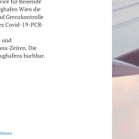
vice für Reisende
lughafen Wien die
und Grenzkontrolle
nes Covid-19-PCR-
n und
ona-Zeiten. Die
lughafens buchbar.
nahmen