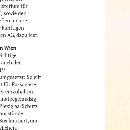
sterium für
K) sowie den
ießen unsere
 künftigen
en AG, dazu fest.
en Wien
wichtige
 auch der
19-
mgesetzt: So gilt
 für Passagiere,
er einzuhalten,
inal regelmäßig
Plexiglas-Schutz
ionsständer
Bus limitiert, um
glichen.