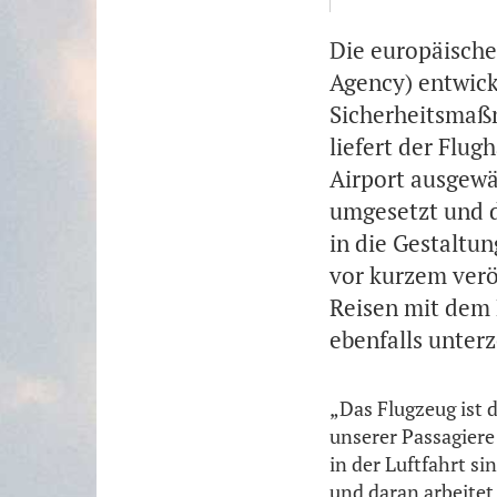
Die europäische
Agency) entwick
Sicherheitsmaßn
liefert der Flu
Airport ausgewä
umgesetzt und 
in die Gestaltu
vor kurzem verö
Reisen mit dem
ebenfalls unterz
„Das Flugzeug ist 
unserer Passagiere 
in der Luftfahrt s
und daran arbeitet