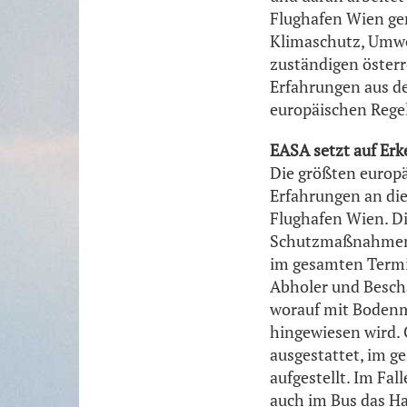
Flughafen Wien g
Klimaschutz, Umwel
zuständigen österr
Erfahrungen aus d
europäischen Regeln
EASA setzt auf Er
Die größten europä
Erfahrungen an die
Flughafen Wien. D
Schutzmaßnahmen e
im gesamten Termi
Abholer und Beschä
worauf mit Bodenm
hingewiesen wird. 
ausgestattet, im g
aufgestellt. Im Fal
auch im Bus das Ha