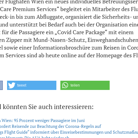
der Flughafen Wien ein neues individuelles Betreuungsser
 Care Premium Services“ begleitet ein Mitarbeiter des F
ck-in bis zum Abfluggate, organisiert die Sicherheits- 
nd unterstützt bei Bedarf auch bei der Organisation ei
st für die Passagiere ein „Covid Care Package“ mit einem
en Zipper mit Mund-Nasen-Schutz, Einweghandschuhe
l sowie einer Informationsbroschüre zum Reisen in Cor
 Services sind ab heute online auf der Homepage des F
tweet
teilen
l könnten Sie auch interessieren:
 Wien: 95 Prozent weniger Passagiere im Juni
rdert Reisende zur Beachtung der Corona-Regeln auf
gs Flight Guide“ informiert über Einreisebestimmungen und Schutzmaß
cher Moment: Die AUA hebt wieder ab