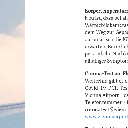
Körpertemperaturm
Neu ist, dass bei
Wärmebildkameras 
dem Weg zur Gepäc
automatisch die Kö
erwarten. Bei erhö
persönliche Nachko
allfälliger Symptom
Corona-Test am Fl
Weiterhin gibt es 
Covid-19-PCR-Test 
Vienna Airport Hea
Telefonnummer +43
coronatest@vienna
www.viennaairport