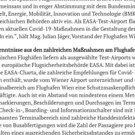
emeinsam und in enger Abstimmung mit dem Bundesmini
t, Energie, Mobilität, Innovation und Technologie (BM
eichischen Behörden aktiv ein. Als EASA-Test-Airport fl
en aktuellen Covid-19-Maßnahmen in die Gestaltung der
 ein.“, hält Mag. Julian Jäger, Vorstand der Flughafen Wi
kenntnisse aus den zahlreichen Maßnahmen am Flughaf
ischen Flughäfen liefern als ausgewählte Test-Airports 
 europäische Flugsicherheitsbehörde EASA. Mit dabei ist
ie EASA-Charta, die zahlreiche Empfehlungen für Covid-
nthält, wurde vom Wiener Airport unterzeichnet und u
nalbereich am Flughafen Wien eine Schutzmaskenpflicht
ftigte. Auch ist ein Abstand von mindestens einem Met
arkierungen, Beschilderungen und Durchsagen im Term
Check-in-, Boarding- und Informationsschalter sind mit 
esamten Terminalbereich sind zahlreiche Handdesinfekt
le von Busabfertigungen wird die Zahl der Passagiere pro 
lten eines ausreichenden Sicherheitsabstandes zu ermö