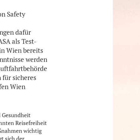
on Safety
ungen dafür
ASA als Test-
n Wien bereits
nntnisse werden
Luftfahrtbehörde
 für sicheres
fen Wien
nd Gesundheit
ohnten Reisefreiheit
maßnahmen wichtig
t sich der