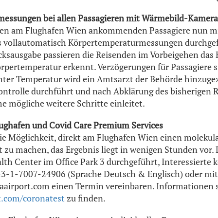
essungen bei allen Passagieren mit Wärmebild-Kamera
 allen am Flughafen Wien ankommenden Passagiere nun m
vollautomatisch Körpertemperaturmessungen durchgef
ksausgabe passieren die Reisenden im Vorbeigehen das
rpertemperatur erkennt. Verzögerungen für Passagiere si
hter Temperatur wird ein Amtsarzt der Behörde hinzugez
ntrolle durchführt und nach Abklärung des bisherigen R
e mögliche weitere Schritte einleitet.
ughafen und Covid Care Premium Services
die Möglichkeit, direkt am Flughafen Wien einen molekul
zu machen, das Ergebnis liegt in wenigen Stunden vor. 
lth Center im Office Park 3 durchgeführt, Interessierte 
-1-7007-24906 (Sprache Deutsch & Englisch) oder mit
airport.com einen Termin vereinbaren. Informationen s
.com/coronatest
zu finden.