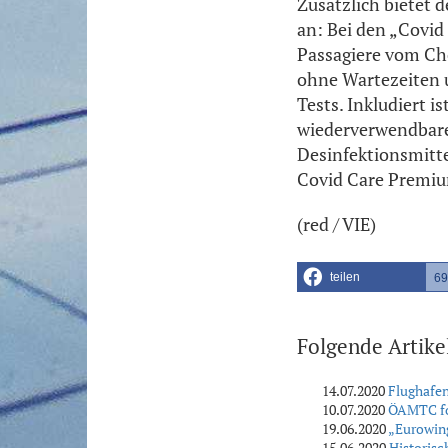
Zusätzlich bietet 
an: Bei den „Covid
Passagiere vom Che
ohne Wartezeiten u
Tests. Inkludiert i
wiederverwendbar
Desinfektionsmitte
Covid Care Premium
(red / VIE)
teilen
69
Folgende Artike
14.07.2020
Flughafen
10.07.2020
ÖAMTC fo
19.06.2020
„Eurowin
15.06.2020
Historis