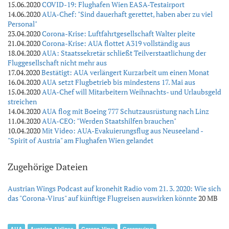
15.06.2020
COVID-19: Flughafen Wien EASA-Testairport
14.06.2020
AUA-Chef: "Sind dauerhaft gerettet, haben aber zu viel
Personal"
23.04.2020
Corona-Krise: Luftfahrtgesellschaft Walter pleite
21.04.2020
Corona-Krise: AUA flottet A319 vollständig aus
18.04.2020
AUA: Staatssekretär schließt Teilverstaatlichung der
Fluggesellschaft nicht mehr aus
17.04.2020
Bestätigt: AUA verlängert Kurzarbeit um einen Monat
16.04.2020
AUA setzt Flugbetrieb bis mindestens 17. Mai aus
15.04.2020
AUA-Chef will Mitarbeitern Weihnachts- und Urlaubsgeld
streichen
14.04.2020
AUA flog mit Boeing 777 Schutzausrüstung nach Linz
11.04.2020
AUA-CEO: "Werden Staatshilfen brauchen"
10.04.2020
Mit Video: AUA-Evakuierungsflug aus Neuseeland -
"Spirit of Austria" am Flughafen Wien gelandet
Zugehörige Dateien
Austrian Wings Podcast auf kronehit Radio vom 21. 3. 2020: Wie sich
das "Corona-Virus" auf künftige Flugreisen auswirken könnte
20 MB
AUA
Austrian Airlines
Corona-Virus
Coronavirus