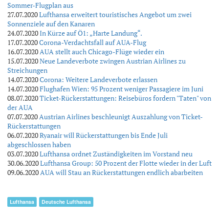
Sommer-Flugplan aus
27.07.2020
Lufthansa erweitert touristisches Angebot um zwei
Sonnenziele auf den Kanaren
24.07.2020
In Kürze auf Ö1: „Harte Landung“.
17.07.2020
Corona-Verdachtsfall auf AUA-Flug
16.07.2020
AUA stellt auch Chicago-Flüge wieder ein
15.07.2020
Neue Landeverbote zwingen Austrian Airlines zu
Streichungen
14.07.2020
Corona: Weitere Landeverbote erlassen
14.07.2020
Flughafen Wien: 95 Prozent weniger Passagiere im Juni
08.07.2020
Ticket-Rückerstattungen: Reisebüros fordern "Taten" von
der AUA
07.07.2020
Austrian Airlines beschleunigt Auszahlung von Ticket-
Rückerstattungen
06.07.2020
Ryanair will Rückerstattungen bis Ende Juli
abgeschlossen haben
03.07.2020
Lufthansa ordnet Zuständigkeiten im Vorstand neu
30.06.2020
Lufthansa Group: 50 Prozent der Flotte wieder in der Luft
09.06.2020
AUA will Stau an Rückerstattungen endlich abarbeiten
Lufthansa
Deutsche Lufthansa