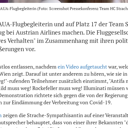
Ex-AUA-Flugbegleiterin (Foto: Screenshot Pressekonferenz Team HC Strach
AUA-Flugbegleiterin und auf Platz 17 der Team S
g bei Austrian Airlines machen. Die Fluggesellsc
es Verhalten" im Zusammenhang mit ihren poli
ßerungen vor.
istlos entlassen, nachdem
ein Video aufgetaucht
war, welc
ien zeigt. Darauf ist unter anderem zu hören, wie sie i
g!"-rufenden Teilnehmer zusätzlich einstimmt, "Antifa 
ild muss weg! Rockefeller muss weg! Illuminati müssen 
emonstration richtete sich gegen die von der Regierung
zur Eindämmung der Verbreitung von Covid-19.
n
zeigen die Strache-Sympathisantin auf einer Veranstal
Lautsprecher behauptet, dass von einer ihrer Bekannten 