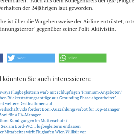
vereinbaren." Auch aus dem Kollegenkreis der (Ex-)Flugbe
Verhalten der 24jährigen laut geworden.
e ist über die Vorgehensweise der Airline entrüstet, ort
innungsterror" gegenüber seiner Polit-Aktivistin.
tweet
teilen
l könnten Sie auch interessieren:
irways Flugbegleiterin warb mit schlüpfrigen "Premium-Angeboten"
ben Rückerstattungsanträge aus Grounding Phase abgearbeitet"
t weitere Destinationen auf
erkschaft vida fordert Boni-Auszahlungsverbot für Top-Manager
 Boni für AUA-Manager
ion: Kündigungen im Mutterschutz?
 Sex am Bord-WC: Flugbegleiterin entlassen
er Mitarbeiter wirft Flughafen Wien Willkür vor