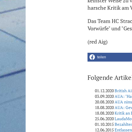
keinster Weise zu 
harsche Kritik am 
Das Team HC Strach
Vorwürfe" und "Ges
(red Aig)
teilen
Folgende Artike
01.12.2020
British A
03.09.2020
AUA: "Ha
20.08.2020
AUA nimm
18.08.2020
AUA: Gew
18.08.2020
Kritik an
25.06.2020
LaudaMot
01.10.2015
Bezahlter
12.06.2015
Entlassen