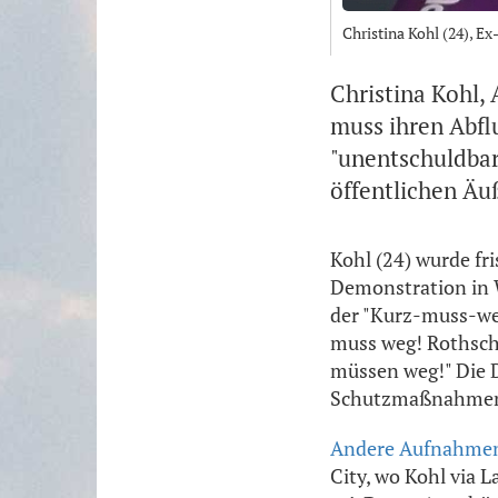
Christina Kohl (24), 
Christina Kohl, 
muss ihren Abflu
"unentschuldbar
öffentlichen Äu
Kohl (24) wurde fr
Demonstration in W
der "Kurz-muss-we
muss weg! Rothsch
müssen weg!" Die D
Schutzmaßnahmen 
Andere Aufnahme
City, wo Kohl via 