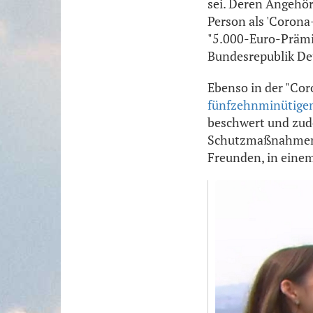
sei. Deren Angehör
Person als 'Corona
"5.000-Euro-Prämi
Bundesrepublik Deu
Ebenso in der "Coro
fünfzehnminütigen
beschwert und zude
Schutzmaßnahmen "
Freunden, in eine