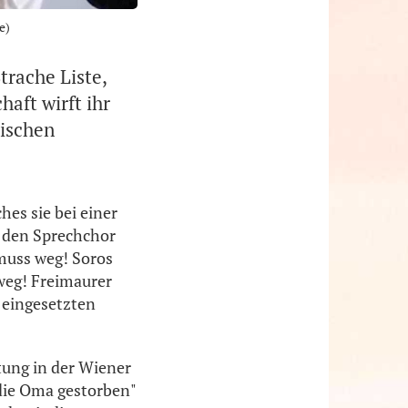
e)
trache Liste,
haft wirft ihr
tischen
hes sie bei einer
n den Sprechchor
muss weg! Soros
weg! Freimaurer
 eingesetzten
tung in der Wiener
"die Oma gestorben"