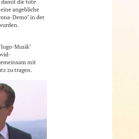
 damit die tote
 eine angebliche
rona-Demo" in der
 wurden.
 "Jugo-Musik"
ovid-
 gemeinsam mit
tz zu tragen.