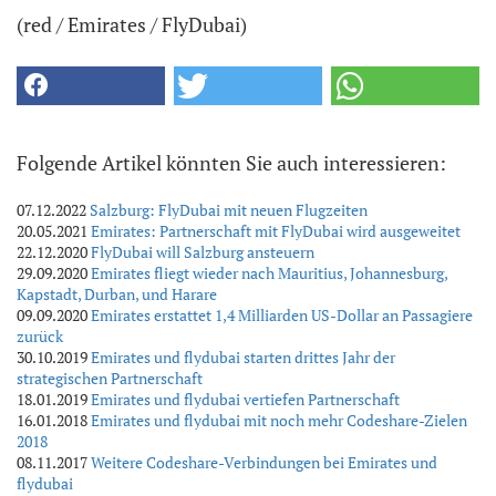
(red / Emirates / FlyDubai)
Folgende Artikel könnten Sie auch interessieren:
07.12.2022
Salzburg: FlyDubai mit neuen Flugzeiten
20.05.2021
Emirates: Partnerschaft mit FlyDubai wird ausgeweitet
22.12.2020
FlyDubai will Salzburg ansteuern
29.09.2020
Emirates fliegt wieder nach Mauritius, Johannesburg,
Kapstadt, Durban, und Harare
09.09.2020
Emirates erstattet 1,4 Milliarden US-Dollar an Passagiere
zurück
30.10.2019
Emirates und flydubai starten drittes Jahr der
strategischen Partnerschaft
18.01.2019
Emirates und flydubai vertiefen Partnerschaft
16.01.2018
Emirates und flydubai mit noch mehr Codeshare-Zielen
2018
08.11.2017
Weitere Codeshare-Verbindungen bei Emirates und
flydubai