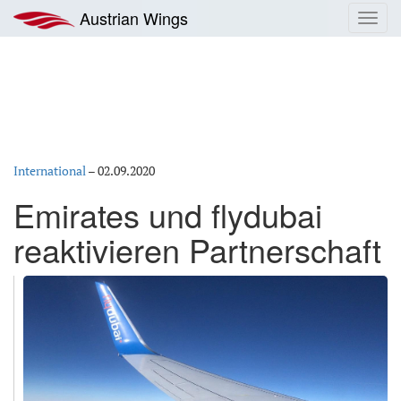
Zum
Austrian Wings
Toggl
Inhalt
navig
springen
International
–
02.09.2020
Emirates und flydubai
reaktivieren Partnerschaft