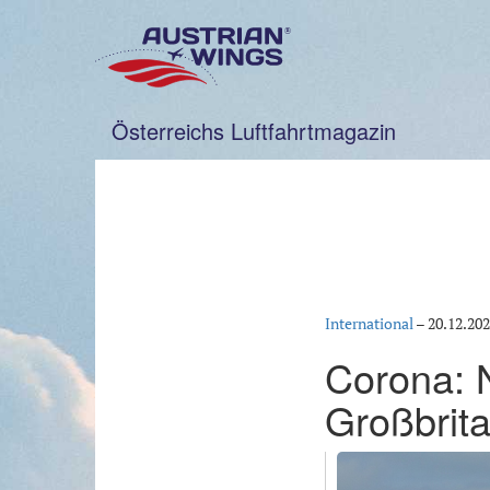
Zum
Inhalt
springen
Österreichs Luftfahrtmagazin
International
–
20.12.20
Corona: 
Großbrit