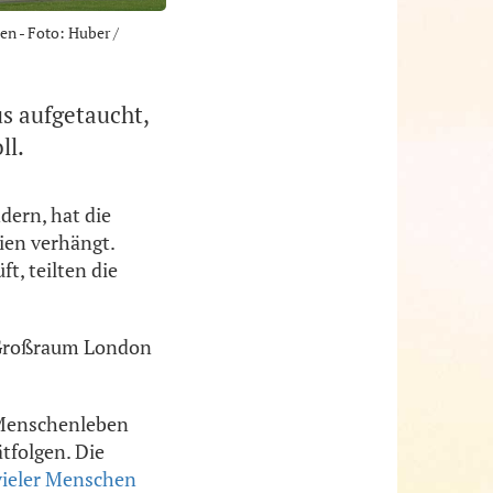
en - Foto: Huber /
us aufgetaucht,
ll.
dern, hat die
ien verhängt.
, teilten die
n Großraum London
n Menschenleben
tfolgen. Die
 vieler Menschen