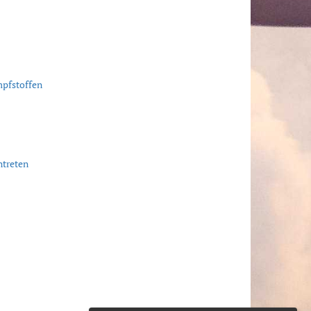
mpfstoffen
ntreten