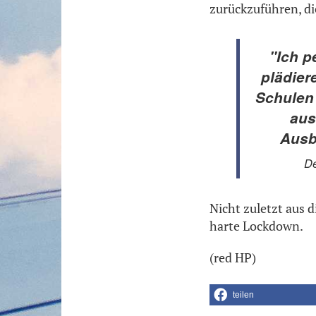
zurückzuführen, d
"Ich p
plädier
Schulen
aus
Ausb
De
Nicht zuletzt aus 
harte Lockdown.
(red HP)
teilen