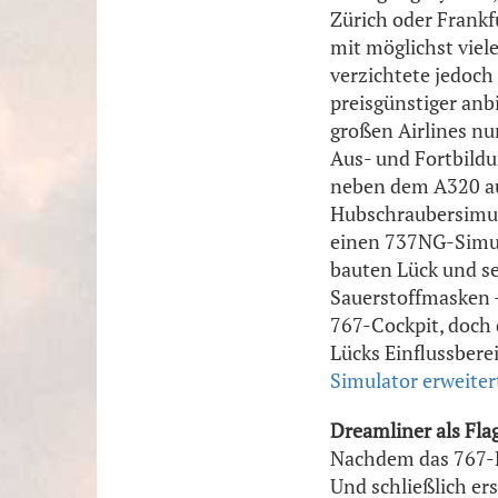
Zürich oder Frankf
mit möglichst viel
verzichtete jedoch
preisgünstiger anb
großen Airlines nu
Aus- und Fortbildu
neben dem A320 auc
Hubschraubersimul
einen 737NG-Simula
bauten Lück und se
Sauerstoffmasken -
767-Cockpit, doch 
Lücks Einflussbere
Simulator erweiter
Dreamliner als Fla
Nachdem das 767-Pr
Und schließlich e