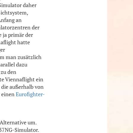
Simulator daher
Sichtsystem,
Anfang an
ulatorzentren der
 ja primär der
aflight hatte
ger
hm man zusätzlich
arallel dazu
 zu den
e Viennaflight ein
, die außerhalb von
m einen
Eurofighter-
Alternative um.
737NG-Simulator.