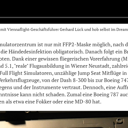
 mit Viennaflight-Geschäftsführer Gerhard Lück und hob selbst im Dream
imulatorzentrum ist nur mit FFP2-Maske möglich, nach 
 die Händedesinfektion obligatorisch. Danach folgt ein B
loten. Dank einer gewissen fliegerischen Vorerfahrung (Mi
nd 5.1, "reale" Flugausbildung in Wiener Neustadt, zahlre
Full Flight Simulatoren, unzählige Jump Seat Mitflüge in
Verkehrsflugzeuge, von der Dash 8-300 bis zur Boeing 747
egens und der Instrumente vertraut. Dennoch, eine Auff
nntnisse kann nicht schaden. Zumal eine Boeing 787 auch
n als etwa eine Fokker oder eine MD-80 hat.