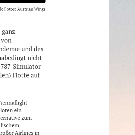
lle Fotos: Austrian Wings
n ganz
 von
andemie und des
nabedingt nicht
 787-Simulator
len) Flotte auf
 Viennaflight-
loten ein
lternative zum
ulischem
oßer Airlines in