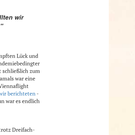
lten wir
"
ampften Lück und
andemiebedingter
 schließlich zum
damals war eine
Viennaflight
wir berichteten
-
n war es endlich
trotz Dreifach-