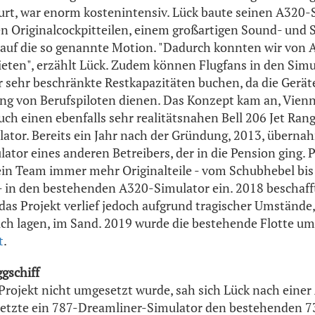
urt, war enorm kostenintensiv. Lück baute seinen A320-
en Originalcockpitteilen, einem großartigen Sound- und 
 auf die so genannte Motion. "Dadurch konnten wir von 
ieten", erzählt Lück. Zudem können Flugfans in den Sim
r sehr beschränkte Restkapazitäten buchen, da die Geräte
ng von Berufspiloten dienen. Das Konzept kam an, Vienn
h einen ebenfalls sehr realitätsnahen Bell 206 Jet Ran
ator. Bereits ein Jahr nach der Gründung, 2013, überna
tor eines anderen Betreibers, der in die Pension ging. P
in Team immer mehr Originalteile - vom Schubhebel bis
 in den bestehenden A320-Simulator ein. 2018 beschafft
das Projekt verlief jedoch aufgrund tragischer Umstände
ich lagen, im Sand. 2019 wurde die bestehende Flotte u
t
.
ggschiff
ojekt nicht umgesetzt wurde, sah sich Lück nach einer 
rsetzte ein 787-Dreamliner-Simulator den bestehenden 