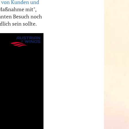
tz von Kunden und
 Maßnahme mit",
lanten Besuch noch
lich sein sollte.