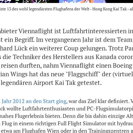
iste 13 des wohl legendärsten Flughafens der Welt - Hong Kong Kai Tak - a
ieter Viennaflight ist Luftfahrtinteressierten i
st ein Begriff. Im vergangenen Jahr ist dem Team
ard Lück ein weiterer Coup gelungen. Trotz P
 die Techniker des Herstellers aus Kanada coro
 reisen durften, nahm Viennaflight einen Boeing
rian Wings hat das neue "Flaggschiff" der (virtuel
legendären Airport Kai Tak getestet.
 Jahr 2012 an den Start ging
, war das Ziel klar definiert.
k wollte Luftfahrtenthusiasten und PC-Flugsimulatorpi
snahes Flugerlebnis bieten. Denn die bis dahin einzige A
 Flug in einem richtigen Full Flight Simulator mit hydra
etwa am Flughafen Wien oder in den Trainingszentren gr