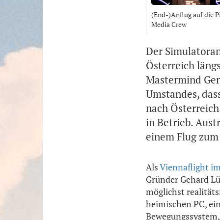
(End-)Anflug auf die P
Media Crew
Der Simulatoranb
Österreich läng
Mastermind Gerh
Umstandes, dass
nach Österreich
in Betrieb. Aust
einem Flug zum 
Als
Viennaflight im
Gründer Gehard Lüc
möglichst realität
heimischen PC, ein
Bewegungssystem, 