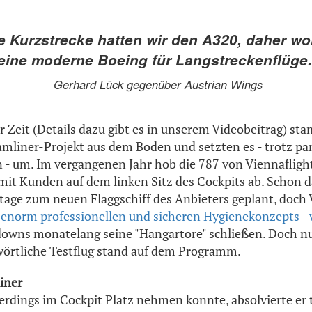
e Kurzstrecke hatten wir den A320, daher wol
eine moderne Boeing für Langstreckenflüge.
Gerhard Lück gegenüber Austrian Wings
r Zeit (Details dazu gibt es in unserem Videobeitrag) st
amliner-Projekt aus dem Boden und setzten es - trotz p
- um. Im vergangenen Jahr hob die 787 von Viennaflight
g mit Kunden auf dem linken Sitz des Cockpits ab. Schon 
tage zum neuen Flaggschiff des Anbieters geplant, doch 
s enorm professionellen und sicheren Hygienekonzepts - 
downs monatelang seine "Hangartore" schließen. Doch nu
hwörtliche Testflug stand auf dem Programm.
iner
lerdings im Cockpit Platz nehmen konnte, absolvierte er 