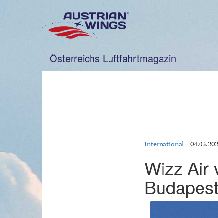
Zum
Inhalt
springen
Österreichs Luftfahrtmagazin
International
–
04.03.20
Wizz Air 
Budapes