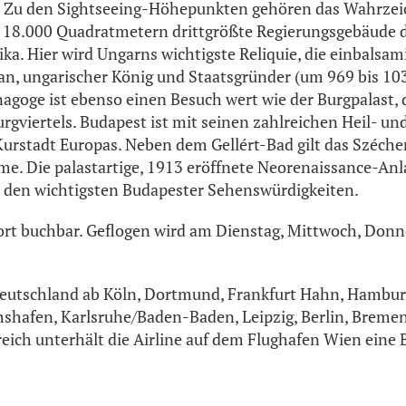
e. Zu den Sightseeing-Höhepunkten gehören das Wahrzei
 18.000 Quadratmetern drittgrößte Regierungsgebäude d
ika. Hier wird Ungarns wichtigste Reliquie, die einbalsa
an, ungarischer König und Staatsgründer (um 969 bis 103
agoge ist ebenso einen Besuch wert wie der Burgpalast, 
urgviertels. Budapest ist mit seinen zahlreichen Heil- 
urstadt Europas. Neben dem Gellért-Bad gilt das Széche
me. Die palastartige, 1913 eröffnete Neorenaissance-Anl
u den wichtigsten Budapester Sehenswürdigkeiten.
fort buchbar. Geflogen wird am Dienstag, Mittwoch, Don
n Deutschland ab Köln, Dortmund, Frankfurt Hahn, Hamb
hshafen, Karlsruhe/Baden-Baden, Leipzig, Berlin, Bremen
reich unterhält die Airline auf dem Flughafen Wien eine B