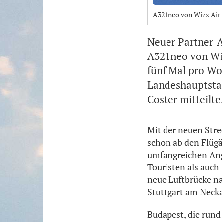
A321neo von Wizz Air 
Neuer Partner-Ai
A321neo von Wiz
fünf Mal pro W
Landeshauptstad
Coster mitteilte
Mit der neuen Strec
schon ab den Flüg
umfangreichen Ange
Touristen als auc
neue Luftbrücke n
Stuttgart am Neckar
Budapest, die rund