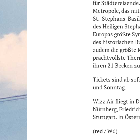
für Städtereisend
Metropole, das mit
St.-Stephans-Basil
des Heiligen Steph
Europas größte Syn
des historischen B
zudem die größte K
prachtvollste Ther
ihren 21 Becken z
Tickets sind ab so
und Sonntag.
Wizz Air fliegt i
Nürnberg, Friedric
Stuttgart. In Öster
(red / W6)