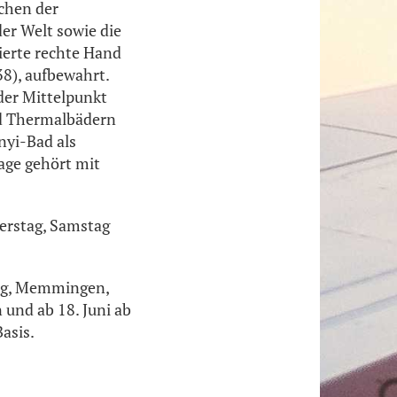
chen der
er Welt sowie die
mierte rechte Hand
8), aufbewahrt.
der Mittelpunkt
und Thermalbädern
nyi-Bad als
age gehört mit
nerstag, Samstag
urg, Memmingen,
 und ab 18. Juni ab
asis.