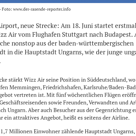
- Foto: www.der-rasende-reporter.info
rport, neue Strecke: Am 18. Juni startet erstmal
z Air vom Flughafen Stuttgart nach Budapest. 
oche nonstop aus der baden-württembergischen
t in die Hauptstadt Ungarns, wie der junge ung
.
ke stärkt Wizz Air seine Position in Süddeutschland, wo 
äfen Memmingen, Friedrichshafen, Karlsruhe/Baden-Ba
bot vertreten ist. Mit fünf wöchentlichen Flügen eröff
h Geschäftsreisenden sowie Freunden, Verwandten und A
ach Ungarn. Aber auch Besucher aus der Gegenrichtung e
 ein attraktives Angebot, heißt es seitens der Airline.
 1,7 Millionen Einwohner zählende Hauptstadt Ungarns, gi