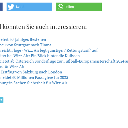
tweet
teilen
l könnten Sie auch interessieren:
feiert 20-jähriges Bestehen
neu von Stuttgart nach Tirana
reicht Flüge - Wizz Air legt günstigen "Rettungstarif" auf
iter bei Wizz Air: Ein Blick hinter die Kulissen
bietet ab Österreich Sonderflüge zur Fußball-Europameisterschaft 2024 a
us für Wizz Air
 Erstflug von Salzburg nach London
meldet 60 Millionen Passagiere für 2023
ung in Sachen Sicherheit für Wizz Air
rt