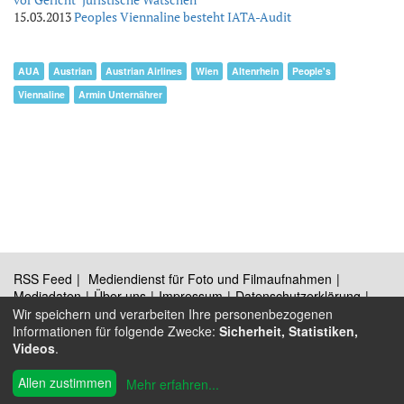
15.03.2013
Peoples Viennaline besteht IATA-Audit
AUA
Austrian
Austrian Airlines
Wien
Altenrhein
People's
Viennaline
Armin Unternährer
RSS Feed
Mediendienst für Foto und Filmaufnahmen
Mediadaten
Über uns
Impressum
Datenschutzerklärung
Kontakt
Wir speichern und verarbeiten Ihre personenbezogenen
Informationen für folgende Zwecke:
Sicherheit, Statistiken,
Videos
.
®
© 2009 - 2026 Austrian Wings
Allen zustimmen
Mehr erfahren
...