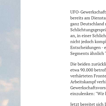
UFO-Gewerkschaftsc
bereits am Diensta
ganz Deutschland n
Schlichtungsgespr
an, in einer Schli
nicht jedoch komp
Entscheidungen - e
Segments ähnlich 
Die beiden zurückl
etwa 90.000 betrof
verhärteten Fronte
Arbeitskampf verhi
Gewerkschaftsvorsi
einzulenken: "Wir k
Jetzt bereitet sich