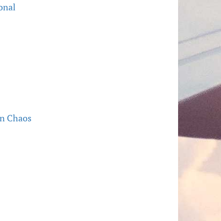
onal
in Chaos