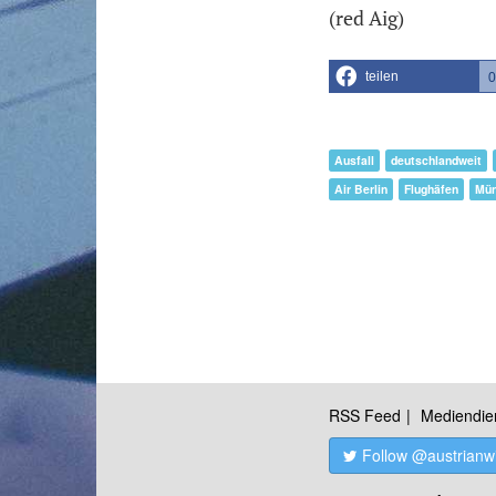
(red Aig)
teilen
0
Ausfall
deutschlandweit
Air Berlin
Flughäfen
Mü
RSS Feed
Mediendie
Follow @austrianw