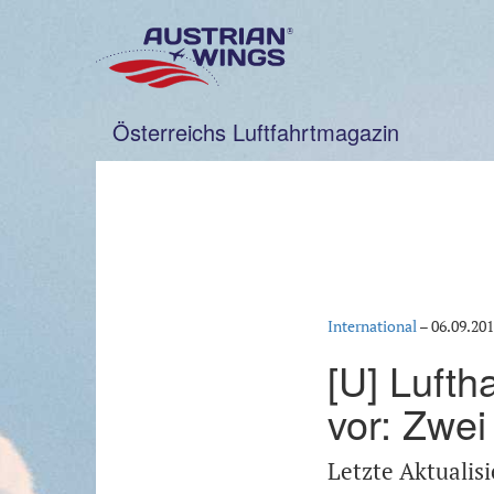
Zum
Inhalt
springen
Österreichs Luftfahrtmagazin
International
–
06.09.20
[U] Lufth
vor: Zwei
Letzte Aktualis