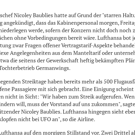
hef Nicoley Baublies hatte auf Grund der "starren Haltu
g angekündigt, dass das Kabinenpersonal morgen, Freitag,
iederlegen werde, sofern der Konzern nicht doch noch 
ächen ohne Vorbedingungen bereit wäre. Lufthansa bot j
chtung zwar Fragen offener Vertragstarif-Aspekte behand
lexe Angelegenheiten aus dem Manteltarif oder untern
twa die seitens der Gewerkschaft heftig bekämpften Plä
Tochterbetrieb Germanwings.
iegenden Streiktage haben bereits mehr als 500 Flugausf
fene Passagiere mit sich gebracht. Eine Einigung scheint
n nicht in Sicht: "Wir haben zum Streik aufgerufen. We
ndern will, muss der Vorstand auf uns zukommen", sagt
tzender Nicoley Baublies. Lufthansa hingegen sieht eb
lopfen nicht bei UFO an", so die Airline.
 Lufthansa auf den morgigen Stillstand vor. Zwei Drittel 