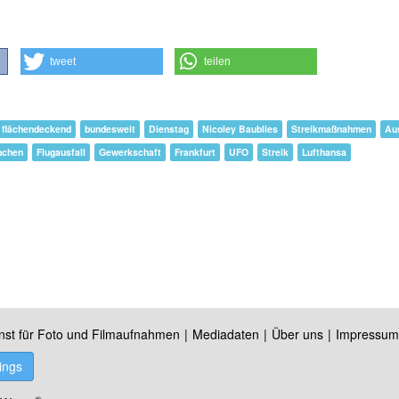
tweet
teilen
flächendeckend
bundesweit
Dienstag
Nicoley Baublies
Streikmaßnahmen
Aus
nchen
Flugausfall
Gewerkschaft
Frankfurt
UFO
Streik
Lufthansa
nst für Foto und Filmaufnahmen
Mediadaten
Über uns
Impressum
ings