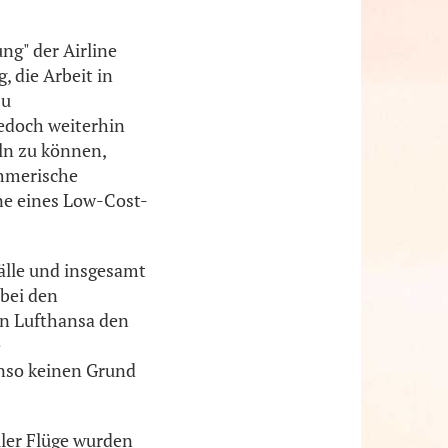
ng" der Airline
 die Arbeit in
zu
edoch weiterhin
eln zu können,
ehmerische
ne eines Low-Cost-
älle und insgesamt
 bei den
nn Lufthansa den
e
enso keinen Grund
aller Flüge wurden