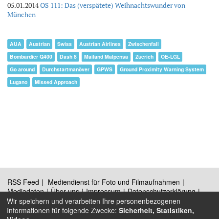
05.01.2014
OS 111: Das (verspätete) Weihnachtswunder von
München
AUA
Austrian
Swiss
Austrian Airlines
Zwischenfall
Bombardier Q400
Dash 8
Mailand Malpensa
Zuerich
OE-LGL
Go around
Durchstartmanöver
GPWS
Ground Proximity Warning System
Lugano
Missed Approach
RSS Feed
Mediendienst für Foto und Filmaufnahmen
Mediadaten
Über uns
Impressum
Datenschutzerklärung
Kontakt
Wir speichern und verarbeiten Ihre personenbezogenen
Informationen für folgende Zwecke:
Sicherheit, Statistiken,