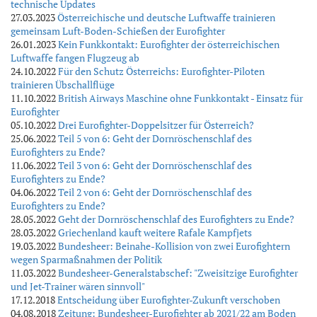
technische Updates
27.03.2023
Österreichische und deutsche Luftwaffe trainieren
gemeinsam Luft-Boden-Schießen der Eurofighter
26.01.2023
Kein Funkkontakt: Eurofighter der österreichischen
Luftwaffe fangen Flugzeug ab
24.10.2022
Für den Schutz Österreichs: Eurofighter-Piloten
trainieren Übschallflüge
11.10.2022
British Airways Maschine ohne Funkkontakt - Einsatz für
Eurofighter
05.10.2022
Drei Eurofighter-Doppelsitzer für Österreich?
25.06.2022
Teil 5 von 6: Geht der Dornröschenschlaf des
Eurofighters zu Ende?
11.06.2022
Teil 3 von 6: Geht der Dornröschenschlaf des
Eurofighters zu Ende?
04.06.2022
Teil 2 von 6: Geht der Dornröschenschlaf des
Eurofighters zu Ende?
28.05.2022
Geht der Dornröschenschlaf des Eurofighters zu Ende?
28.03.2022
Griechenland kauft weitere Rafale Kampfjets
19.03.2022
Bundesheer: Beinahe-Kollision von zwei Eurofightern
wegen Sparmaßnahmen der Politik
11.03.2022
Bundesheer-Generalstabschef: "Zweisitzige Eurofighter
und Jet-Trainer wären sinnvoll"
17.12.2018
Entscheidung über Eurofighter-Zukunft verschoben
04.08.2018
Zeitung: Bundesheer-Eurofighter ab 2021/22 am Boden