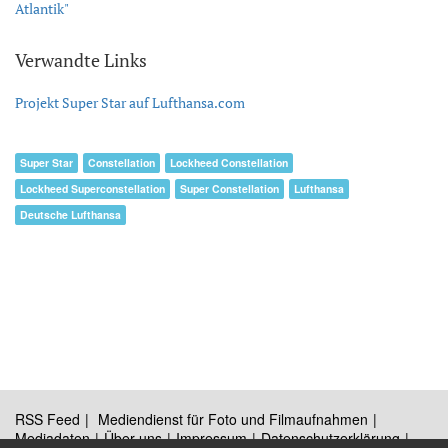
Atlantik"
Verwandte Links
Projekt Super Star auf Lufthansa.com
Super Star
Constellation
Lockheed Constellation
Lockheed Superconstellation
Super Constellation
Lufthansa
Deutsche Lufthansa
RSS Feed
Mediendienst für Foto und Filmaufnahmen
Mediadaten
Über uns
Impressum
Datenschutzerklärung