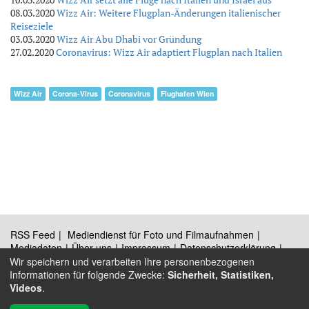
08.03.2020
Wizz Air: Weitere Flugplan-Änderungen italienischer
Reiseziele
03.03.2020
Wizz Air Abu Dhabi vor Gründung
27.02.2020
Coronavirus: Wizz Air adaptiert Flugplan nach Italien
Wizz Air
Corona-Virus
Coronavirus
Flughafen Wien
RSS Feed
Mediendienst für Foto und Filmaufnahmen
Mediadaten
Über uns
Impressum
Datenschutzerklärung
Kontakt
Wir speichern und verarbeiten Ihre personenbezogenen
Informationen für folgende Zwecke:
Sicherheit, Statistiken,
Videos
.