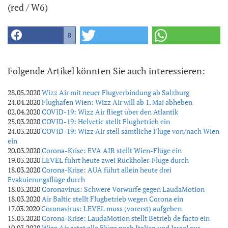
(red / W6)
8
Folgende Artikel könnten Sie auch interessieren:
28.05.2020
Wizz Air mit neuer Flugverbindung ab Salzburg
24.04.2020
Flughafen Wien: Wizz Air will ab 1. Mai abheben
02.04.2020
COVID-19: Wizz Air fliegt über den Atlantik
25.03.2020
COVID-19: Helvetic stellt Flugbetrieb ein
24.03.2020
COVID-19: Wizz Air stell sämtliche Flüge von/nach Wien
ein
20.03.2020
Corona-Krise: EVA AIR stellt Wien-Flüge ein
19.03.2020
LEVEL führt heute zwei Rückholer-Flüge durch
18.03.2020
Corona-Krise: AUA führt allein heute drei
Evakuierungsflüge durch
18.03.2020
Coronavirus: Schwere Vorwürfe gegen LaudaMotion
18.03.2020
Air Baltic stellt Flugbetrieb wegen Corona ein
17.03.2020
Coronavirus: LEVEL muss (vorerst) aufgeben
15.03.2020
Corona-Krise: LaudaMotion stellt Betrieb de facto ein
10.03.2020
Wizz Air setzt alle Flüge nach Italien und Israel aus