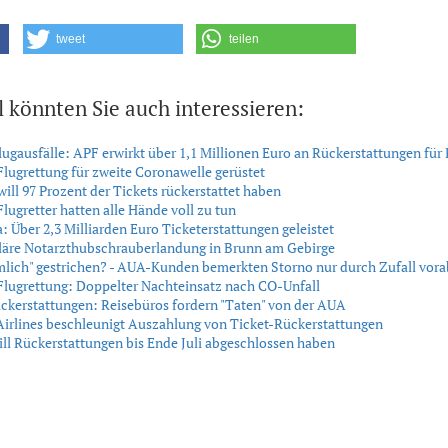
tweet
teilen
l könnten Sie auch interessieren:
gausfälle: APF erwirkt über 1,1 Millionen Euro an Rückerstattungen für 
ugrettung für zweite Coronawelle gerüstet
will 97 Prozent der Tickets rückerstattet haben
gretter hatten alle Hände voll zu tun
: Über 2,3 Milliarden Euro Ticketerstattungen geleistet
läre Notarzthubschrauberlandung in Brunn am Gebirge
mlich" gestrichen? - AUA-Kunden bemerkten Storno nur durch Zufall vora
ugrettung: Doppelter Nachteinsatz nach CO-Unfall
ckerstattungen: Reisebüros fordern "Taten" von der AUA
Airlines beschleunigt Auszahlung von Ticket-Rückerstattungen
ill Rückerstattungen bis Ende Juli abgeschlossen haben