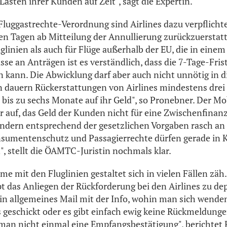
 Lasten ihrer Kunden auf Zeit", sagt die Expertin.
Fluggastrechte-Verordnung sind Airlines dazu verpflichte
en Tagen ab Mitteilung der Annullierung zurückzuerstatt
glinien als auch für Flüge außerhalb der EU, die in eine
se an Anträgen ist es verständlich, dass die 7-Tage-Frist
 kann. Die Abwicklung darf aber auch nicht unnötig in 
dauern Rückerstattungen von Airlines mindestens drei 
bis zu sechs Monate auf ihr Geld", so Pronebner. Der Mob
er auf, das Geld der Kunden nicht für eine Zwischenfinan
ondern entsprechend der gesetzlichen Vorgaben rasch an
sumentenschutz und Passagierrechte dürfen gerade in K
, stellt die ÖAMTC-Juristin nochmals klar.
 mit den Fluglinien gestaltet sich in vielen Fällen zäh. 
das Anliegen der Rückforderung bei den Airlines zu dep
in allgemeines Mail mit der Info, wohin man sich wende
 geschickt oder es gibt einfach ewig keine Rückmeldunge
an nicht einmal eine Empfangsbestätigung", berichtet 