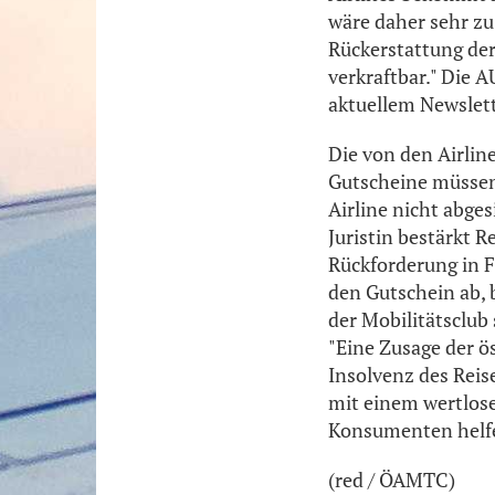
wäre daher sehr zu
Rückerstattung der
verkraftbar." Die A
aktuellem Newslett
Die von den Airlin
Gutscheine müssen 
Airline nicht abg
Juristin bestärkt 
Rückforderung in F
den Gutschein ab, 
der Mobilitätsclub
"Eine Zusage der ö
Insolvenz des Reis
mit einem wertlos
Konsumenten helf
(red / ÖAMTC)