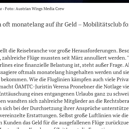
r - Foto: Austrian Wings Media Crew
 oft monatelang auf ihr Geld – Mobilitätsclub fo
ellt die Reisebranche vor große Herausforderungen. Beso
, zahlreiche Flüge mussten seit März annulliert werden. "
irlines eine finanzielle Belastung ist, steht außer Frage. 
assagiere oftmals monatelang hingehalten werden und sie
t bekommen. Wie die Fluglinien kämpfen auch viele Priva
 macht ÖAMTC-Juristin Verena Pronebner die Notlage vie
 Enttäuschung eines entgangenen Urlaubs ganz zu schwei
n wandten sich zahlreiche Mitglieder an die Rechtsber
m sich bei der Durchsetzung ihrer Ansprüche unterstütze
 vereinzelte Erstattungen. Selbst große Luftlinien wie d
n Kunden das Geld für die ausgefallenen Flüge zurückzue