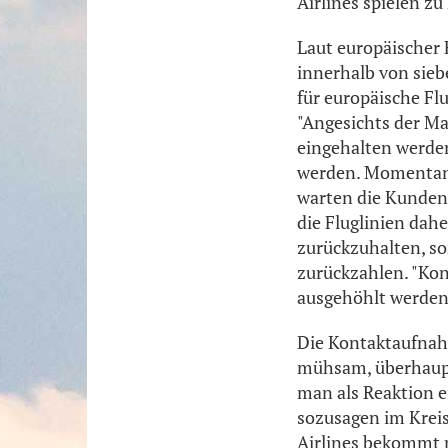
Airlines spielen zu
Laut europäischer 
innerhalb von sieb
für europäische Flu
"Angesichts der Mas
eingehalten werden
werden. Momentan 
warten die Kunden 
die Fluglinien dah
zurückzuhalten, s
zurückzahlen. "Kon
ausgehöhlt werden"
Die Kontaktaufnahme
mühsam, überhaupt 
man als Reaktion e
sozusagen im Kreis
Airlines bekommt m