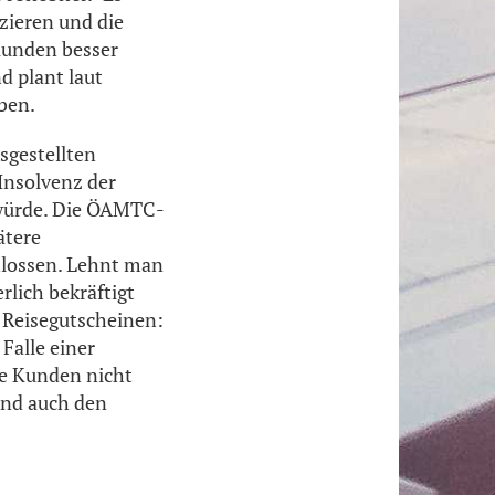
zieren und die
 Kunden besser
d plant laut
ben.
sgestellten
Insolvenz der
 würde. Die ÖAMTC-
ätere
hlossen. Lehnt man
rlich bekräftigt
n Reisegutscheinen:
Falle einer
ie Kunden nicht
und auch den