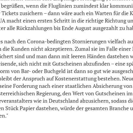
 begrüßen, wenn die Fluglinien zumindest klar kommuni
 Tickets zusichern – dann wäre auch ein Warten für die
UA macht einen ersten Schritt in die richtige Richtung un
er alle Rückzahlungen bis Ende August ausgezahlt zu ha
es nach den Corona-bedingten Stornierungen vielfach au
die Kunden nicht akzeptieren. Zumal sie im Falle einer 
esichert sind und man dann mit leeren Händen dastehen
Reisende, sich nicht mit Gutscheinen abzufinden – eine sp
orm von Bar- oder Buchgeld ist dann so gut wie ausgesc
bleibt der Anspruch auf Kostenerstattung bestehen. Neue
 seine Forderung nach einer staatlichen Absicherung vo
sterreichischen Regierung, den Wert von Gutscheinen im 
everanstalters wie in Deutschland abzusichern, sodass d
en Stück Papier dastehen, würde der gesamten Branche 
en."