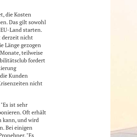
t, die Kosten
en. Das gilt sowohl
m EU-Land starten.
 derzeit nicht
die Länge gezogen
Monate, teilweise
ilitätsclub fordert
zierung
 die Kunden
risenzeiten nicht
"Es ist sehr
onieren. Oft erhält
n kann, und wird
n. Bei einigen
Pronebner. "Es