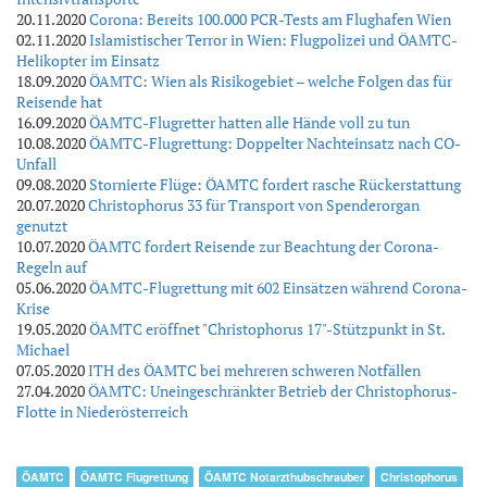
20.11.2020
Corona: Bereits 100.000 PCR-Tests am Flughafen Wien
02.11.2020
Islamistischer Terror in Wien: Flugpolizei und ÖAMTC-
Helikopter im Einsatz
18.09.2020
ÖAMTC: Wien als Risikogebiet – welche Folgen das für
Reisende hat
16.09.2020
ÖAMTC-Flugretter hatten alle Hände voll zu tun
10.08.2020
ÖAMTC-Flugrettung: Doppelter Nachteinsatz nach CO-
Unfall
09.08.2020
Stornierte Flüge: ÖAMTC fordert rasche Rückerstattung
20.07.2020
Christophorus 33 für Transport von Spenderorgan
genutzt
10.07.2020
ÖAMTC fordert Reisende zur Beachtung der Corona-
Regeln auf
05.06.2020
ÖAMTC-Flugrettung mit 602 Einsätzen während Corona-
Krise
19.05.2020
ÖAMTC eröffnet "Christophorus 17"-Stützpunkt in St.
Michael
07.05.2020
ITH des ÖAMTC bei mehreren schweren Notfällen
27.04.2020
ÖAMTC: Uneingeschränkter Betrieb der Christophorus-
Flotte in Niederösterreich
ÖAMTC
ÖAMTC Flugrettung
ÖAMTC Notarzthubschrauber
Christophorus