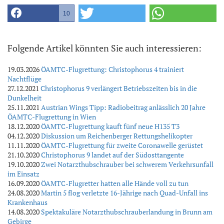
10
Folgende Artikel könnten Sie auch interessieren:
19.03.2026
ÖAMTC-Flugrettung: Christophorus 4 trainiert
Nachtflüge
27.12.2021
Christophorus 9 verlängert Betriebszeiten bis in die
Dunkelheit
25.11.2021
Austrian Wings Tipp: Radiobeitrag anlässlich 20 Jahre
ÖAMTC-Flugrettung in Wien
18.12.2020
ÖAMTC-Flugrettung kauft fünf neue H135 T3
04.12.2020
Diskussion um Reichenberger Rettungshelikopter
11.11.2020
ÖAMTC-Flugrettung für zweite Coronawelle gerüstet
21.10.2020
Christophorus 9 landet auf der Südosttangente
19.10.2020
Zwei Notarzthubschrauber bei schwerem Verkehrsunfall
im Einsatz
16.09.2020
ÖAMTC-Flugretter hatten alle Hände voll zu tun
24.08.2020
Martin 5 flog verletzte 16-Jährige nach Quad-Unfall ins
Krankenhaus
14.08.2020
Spektakuläre Notarzthubschrauberlandung in Brunn am
Gebirge