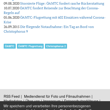
09.08.2020
Stornierte Flüge: ÖAMTC fordert rasche Rückerstattung
10.07.2020
ÖAMTC fordert Reisende zur Beachtung der Corona-
Regeln auf
05.06.2020
ÖAMTC-Flugrettung mit 602 Einsätzen während Corona-
Krise
26.09.2015
Die fliegende Notaufnahme: Ein Tag an Bord von
Christophorus 9
ÖAMTC
ÖAMTC Flugrettung
Christophorus 2
RSS Feed
Mediendienst für Foto und Filmaufnahmen
Mediadaten
Über uns
Impressum
Datenschutzerklärung
Kontakt
Wir speichern und verarbeiten Ihre personenbezogenen