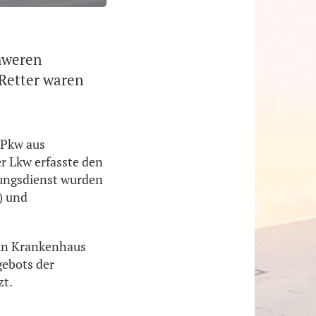
hweren
 Retter waren
 Pkw aus
r Lkw erfasste den
tungsdienst wurden
) und
ein Krankenhaus
gebots der
zt.