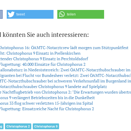
tweet
teilen
l könnten Sie auch interessieren:
 Christophorus 16: ÖAMTC-Notarztcrew lädt morgen zum Stützpunktfest
ht: Christophorus 9 Einsatz in Prellenkirchen
tender Christophorus 9 Einsatz in Perchtoldsdorf
grettung: 40.000 Einsätze für Christophorus 2
ballonabsturz in Niederösterreich: Zwei ÖAMTC-Notarzthubschrauber im 
Migranten bei Flucht vor Bundesheer verletzt: Zwei ÖAMTC-Notarzthubsc
TC-Notarzthubschrauber bei schwerem Verkehrsunfall im Burgenland im
tarzthubschrauber Christophorus 9 landete auf Spielplatz
e Nachtflugbetrieb von Christophorus 2: "Die Erwartungen wurden übertr
orus 9 verlängert Betriebszeiten bis in die Dunkelheit
orus 33 flog schwer verletzten 15-Jährigen ins Spital
grettung: Einsatzreiche Nacht für Christophorus 2
ng
Christophorus 2
Christophorus 9