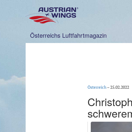
Zum
Inhalt
springen
Österreichs Luftfahrtmagazin
Österreich
–
25.02.2022
Christop
schwerem