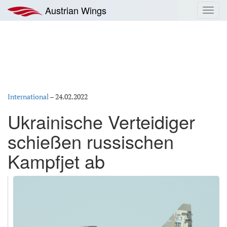
Zum
Austrian Wings
Toggl
Inhalt
navig
springen
International
–
24.02.2022
Ukrainische Verteidiger
schießen russischen
Kampfjet ab