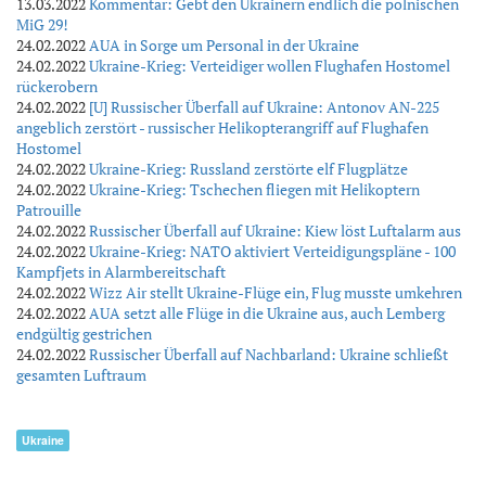
13.03.2022
Kommentar: Gebt den Ukrainern endlich die polnischen
MiG 29!
24.02.2022
AUA in Sorge um Personal in der Ukraine
24.02.2022
Ukraine-Krieg: Verteidiger wollen Flughafen Hostomel
rückerobern
24.02.2022
[U] Russischer Überfall auf Ukraine: Antonov AN-225
angeblich zerstört - russischer Helikopterangriff auf Flughafen
Hostomel
24.02.2022
Ukraine-Krieg: Russland zerstörte elf Flugplätze
24.02.2022
Ukraine-Krieg: Tschechen fliegen mit Helikoptern
Patrouille
24.02.2022
Russischer Überfall auf Ukraine: Kiew löst Luftalarm aus
24.02.2022
Ukraine-Krieg: NATO aktiviert Verteidigungspläne - 100
Kampfjets in Alarmbereitschaft
24.02.2022
Wizz Air stellt Ukraine-Flüge ein, Flug musste umkehren
24.02.2022
AUA setzt alle Flüge in die Ukraine aus, auch Lemberg
endgültig gestrichen
24.02.2022
Russischer Überfall auf Nachbarland: Ukraine schließt
gesamten Luftraum
Ukraine