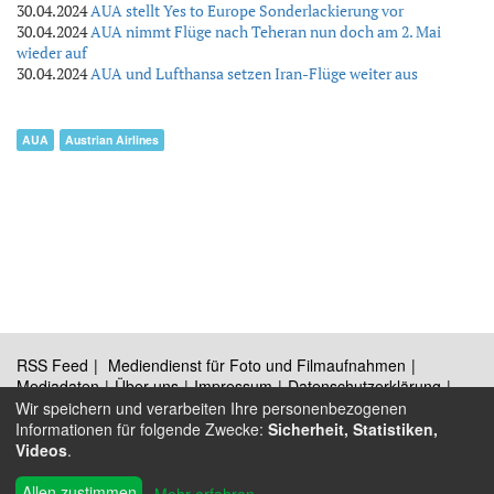
30.04.2024
AUA stellt Yes to Europe Sonderlackierung vor
30.04.2024
AUA nimmt Flüge nach Teheran nun doch am 2. Mai
wieder auf
30.04.2024
AUA und Lufthansa setzen Iran-Flüge weiter aus
AUA
Austrian Airlines
RSS Feed
Mediendienst für Foto und Filmaufnahmen
Mediadaten
Über uns
Impressum
Datenschutzerklärung
Kontakt
Wir speichern und verarbeiten Ihre personenbezogenen
Informationen für folgende Zwecke:
Sicherheit, Statistiken,
Videos
.
®
Allen zustimmen
© 2009 - 2026 Austrian Wings