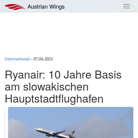
Zum
Austrian Wings
Toggl
Inhalt
navig
springen
International
–
07.04.2025
Ryanair: 10 Jahre Basis
am slowakischen
Hauptstadtflughafen