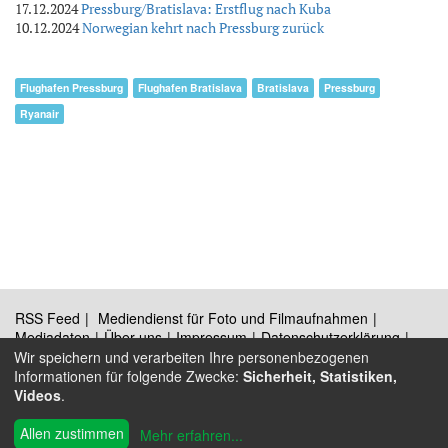
17.12.2024
Pressburg/Bratislava: Erstflug nach Kuba
10.12.2024
Norwegian kehrt nach Pressburg zurück
Flughafen Pressburg
Flughafen Bratislava
Bratislava
Pressburg
Ryanair
RSS Feed
Mediendienst für Foto und Filmaufnahmen
Mediadaten
Über uns
Impressum
Datenschutzerklärung
Kontakt
Wir speichern und verarbeiten Ihre personenbezogenen
Informationen für folgende Zwecke:
Sicherheit, Statistiken,
Videos
.
®
© 2009 - 2026 Austrian Wings
Allen zustimmen
Mehr erfahren
...