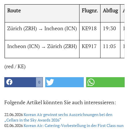
Route
Flugnr.
Abflug
An
Zürich (ZRH) → Incheon (ICN)
KE918
19:30
14
Incheon (ICN) → Zürich (ZRH)
KE917
11:05
17
(red / KE)
0
Folgende Artikel könnten Sie auch interessieren:
22.06.2026
Korean Air gewinnt sechs Auszeichnungen bei den
„Cellars in the Sky Awards 2026“
02.06.2026
Korean Air: Catering-Vorbestellung in der First Class nun