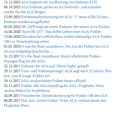
12.12.2025
AUA beginnt mit Ausflottung von Embraer E195
08.10.2025
AUA Embraer gehen an Air Dolomiti - und könnten
wieder für die AUA fliegen
13.09.2025
Flottenmodernisierung bei AUA: 17 neue A320/321neo,
Embraer werden ausgeflottet
05.03.2022
OE-LWD trägt als erster Embraer die neuen AUA-Farben
16.06.2020
"Save OE-LVJ": Das dritte Leben einer AUA-Fokker
13.06.2020
Slowakische Luftfahrtfans wollen ehemalige AUA-Fokker
100 vor Verschrottung retten
01.01.2018
It was the final countdown: Die Ära der Fokker bei AUA
ist nun endgültig Geschichte ...
31.12.2017
It's the final countdown: Heute allerletzter Fokker-
Passagierflug bei der AUA
22.12.2017
Embraer der AUA auf "Silent Night" getauft
29.11.2017
Foto- und Videoreportage: AUA sagt nach 22 Jahren "Bye,
bye" zum X-Large-Fokker-Jet
29.11.2017
AUA verabschiedet Fokker heute offiziell
25.11.2017
Fokker 100-Abschiedsflug der AUA: Flughafen Wien
verlost Plätze für Vorfeldtour
26.09.2017
Fotostrecke: Sonderlackierung für Fokker 100 der AUA
08.08.2017
Bye, bye: Letzte Fokker 70 der AUA verlässt heute den
Flughafen Wien