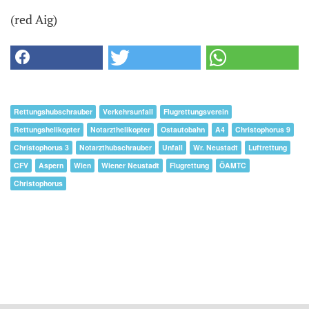
(red Aig)
Rettungshubschrauber
Verkehrsunfall
Flugrettungsverein
Rettungshelikopter
Notarzthelikopter
Ostautobahn
A4
Christophorus 9
Christophorus 3
Notarzthubschrauber
Unfall
Wr. Neustadt
Luftrettung
CFV
Aspern
Wien
Wiener Neustadt
Flugrettung
ÖAMTC
Christophorus