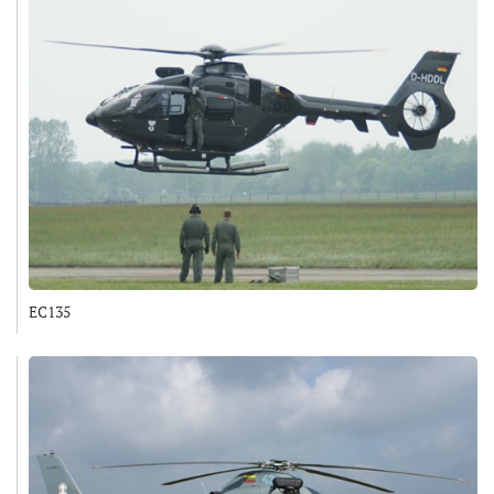
EC135