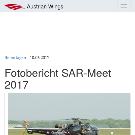
Zum
Austrian Wings
Toggl
Inhalt
navig
springen
Reportagen
–
10.06.2017
Fotobericht SAR-Meet
2017