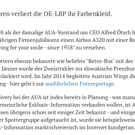
hren verliert die OE-LBP ihr Farbenkleid.
08 als der damalige AUA-Vorstand um CEO Alfred Ötsch b
-jährigen Firmenjubiläums einen Airbus A320 mit einer 
ing for your smile - since 1958" zu versehen.
Spottern ebenso bekannte wie beliebte "Retro-Bus" mit d
 Jänner wurde der Zweistrahler ins slowakische Pressbur
umlackiert wird. Im Jahr 2014 begleitete Austrian Wings 
ng - hier geht's zur
ausführlichen Fotoreportage
.
Livery bei der AUA ist indes bereits in Planung - was man
ermeintliche Exklusiv-Information verkaufen wollen, ist
isen übrigens schon seit einiger Zeit bekannt - und einig
er Spottergruppe aufgetaucht ist, wurde sie beispielswei
iv-Information marktschreierisch im Internet kundgetan