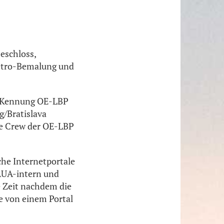
eschloss,
Retro-Bemalung und
er Kennung OE-LBP
g/Bratislava
die Crew der OE-LBP
che Internetportale
 AUA-intern und
e Zeit nachdem die
se von einem Portal
.