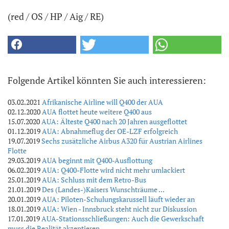
(red / OS / HP / Aig / RE)
Folgende Artikel könnten Sie auch interessieren:
03.02.2021
Afrikanische Airline will Q400 der AUA
02.12.2020
AUA flottet heute weitere Q400 aus
15.07.2020
AUA: Älteste Q400 nach 20 Jahren ausgeflottet
01.12.2019
AUA: Abnahmeflug der OE-LZF erfolgreich
19.07.2019
Sechs zusätzliche Airbus A320 für Austrian Airlines
Flotte
29.03.2019
AUA beginnt mit Q400-Ausflottung
06.02.2019
AUA: Q400-Flotte wird nicht mehr umlackiert
25.01.2019
AUA: Schluss mit dem Retro-Bus
21.01.2019
Des (Landes-)Kaisers Wunschträume ...
20.01.2019
AUA: Piloten-Schulungskarussell läuft wieder an
18.01.2019
AUA: Wien - Innsbruck steht nicht zur Diskussion
17.01.2019
AUA-Stationsschließungen: Auch die Gewerkschaft
muss die Realität akzeptieren