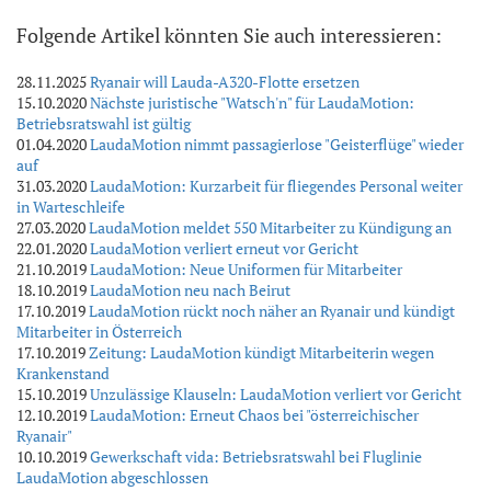
Folgende Artikel könnten Sie auch interessieren:
28.11.2025
Ryanair will Lauda-A320-Flotte ersetzen
15.10.2020
Nächste juristische "Watsch'n" für LaudaMotion:
Betriebsratswahl ist gültig
01.04.2020
LaudaMotion nimmt passagierlose "Geisterflüge" wieder
auf
31.03.2020
LaudaMotion: Kurzarbeit für fliegendes Personal weiter
in Warteschleife
27.03.2020
LaudaMotion meldet 550 Mitarbeiter zu Kündigung an
22.01.2020
LaudaMotion verliert erneut vor Gericht
21.10.2019
LaudaMotion: Neue Uniformen für Mitarbeiter
18.10.2019
LaudaMotion neu nach Beirut
17.10.2019
LaudaMotion rückt noch näher an Ryanair und kündigt
Mitarbeiter in Österreich
17.10.2019
Zeitung: LaudaMotion kündigt Mitarbeiterin wegen
Krankenstand
15.10.2019
Unzulässige Klauseln: LaudaMotion verliert vor Gericht
12.10.2019
LaudaMotion: Erneut Chaos bei "österreichischer
Ryanair"
10.10.2019
Gewerkschaft vida: Betriebsratswahl bei Fluglinie
LaudaMotion abgeschlossen