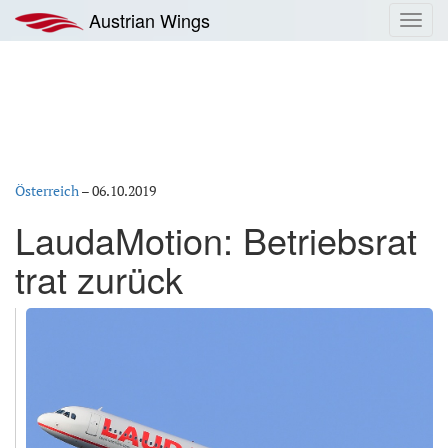
Zum
Austrian Wings
Toggl
Inhalt
navig
springen
Österreich
–
06.10.2019
LaudaMotion: Betriebsrat
trat zurück