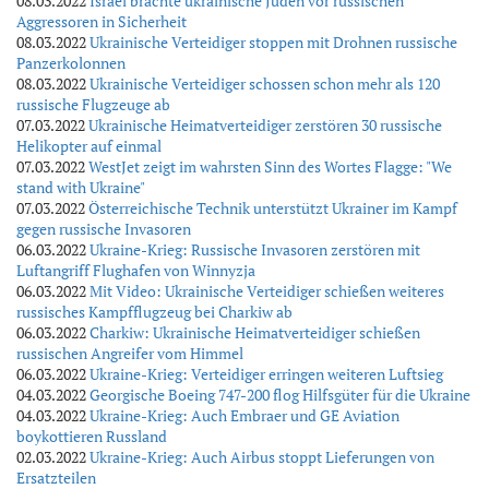
08.03.2022
Israel brachte ukrainische Juden vor russischen
Aggressoren in Sicherheit
08.03.2022
Ukrainische Verteidiger stoppen mit Drohnen russische
Panzerkolonnen
08.03.2022
Ukrainische Verteidiger schossen schon mehr als 120
russische Flugzeuge ab
07.03.2022
Ukrainische Heimatverteidiger zerstören 30 russische
Helikopter auf einmal
07.03.2022
WestJet zeigt im wahrsten Sinn des Wortes Flagge: "We
stand with Ukraine"
07.03.2022
Österreichische Technik unterstützt Ukrainer im Kampf
gegen russische Invasoren
06.03.2022
Ukraine-Krieg: Russische Invasoren zerstören mit
Luftangriff Flughafen von Winnyzja
06.03.2022
Mit Video: Ukrainische Verteidiger schießen weiteres
russisches Kampfflugzeug bei Charkiw ab
06.03.2022
Charkiw: Ukrainische Heimatverteidiger schießen
russischen Angreifer vom Himmel
06.03.2022
Ukraine-Krieg: Verteidiger erringen weiteren Luftsieg
04.03.2022
Georgische Boeing 747-200 flog Hilfsgüter für die Ukraine
04.03.2022
Ukraine-Krieg: Auch Embraer und GE Aviation
boykottieren Russland
02.03.2022
Ukraine-Krieg: Auch Airbus stoppt Lieferungen von
Ersatzteilen