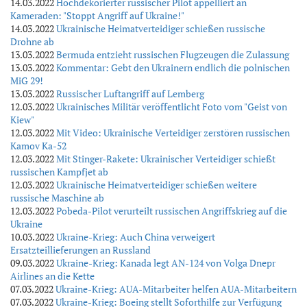
14.03.2022
Hochdekorierter russischer Pilot appelliert an
Kameraden: "Stoppt Angriff auf Ukraine!"
14.03.2022
Ukrainische Heimatverteidiger schießen russische
Drohne ab
13.03.2022
Bermuda entzieht russischen Flugzeugen die Zulassung
13.03.2022
Kommentar: Gebt den Ukrainern endlich die polnischen
MiG 29!
13.03.2022
Russischer Luftangriff auf Lemberg
12.03.2022
Ukrainisches Militär veröffentlicht Foto vom "Geist von
Kiew"
12.03.2022
Mit Video: Ukrainische Verteidiger zerstören russischen
Kamov Ka-52
12.03.2022
Mit Stinger-Rakete: Ukrainischer Verteidiger schießt
russischen Kampfjet ab
12.03.2022
Ukrainische Heimatverteidiger schießen weitere
russische Maschine ab
12.03.2022
Pobeda-Pilot verurteilt russischen Angriffskrieg auf die
Ukraine
10.03.2022
Ukraine-Krieg: Auch China verweigert
Ersatzteillieferungen an Russland
09.03.2022
Ukraine-Krieg: Kanada legt AN-124 von Volga Dnepr
Airlines an die Kette
07.03.2022
Ukraine-Krieg: AUA-Mitarbeiter helfen AUA-Mitarbeitern
07.03.2022
Ukraine-Krieg: Boeing stellt Soforthilfe zur Verfügung