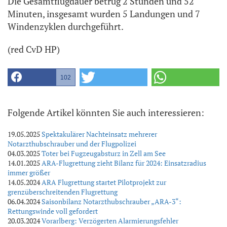
Die Gesamtflugdauer betrug 2 Stunden und 52
Minuten, insgesamt wurden 5 Landungen und 7
Windenzyklen durchgeführt.
(red CvD HP)
102
Folgende Artikel könnten Sie auch interessieren:
19.05.2025
Spektakulärer Nachteinsatz mehrerer
Notarzthubschrauber und der Flugpolizei
04.03.2025
Toter bei Fugzeugabsturz in Zell am See
14.01.2025
ARA-Flugrettung zieht Bilanz für 2024: Einsatzradius
immer größer
14.05.2024
ARA Flugrettung startet Pilotprojekt zur
grenzüberschreitenden Flugrettung
06.04.2024
Saisonbilanz Notarzthubschrauber „ARA-3“:
Rettungswinde voll gefordert
20.03.2024
Vorarlberg: Verzögerten Alarmierungsfehler